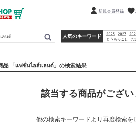
新規会員登録
2025
2027
202
人気のキーワード
とうもろこし
だ
コーヒー
贈り物
%E0%B8%AB%E0
PlayStation 3 Wi-
品 「แฟชั่นไอส์แลนด์」の検索結果
該当する商品がござい
他の検索キーワードより再度検索を