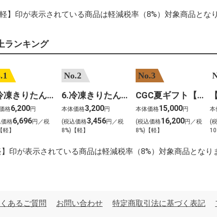
【軽】印が表示されている商品は軽減税率（8%）対象商品とな
上ランキング
.1
No.2
No.3
N
7.冷凍きりたんぽセットM 野菜なし 4人前
6.冷凍きりたんぽセットＳ 野菜なし 2人前
CGC夏ギフト【1101】和牛苑 神戸牛・三田和牛食べ比べ(680g)
6,200
3,200
15,000
価格
円
本体価格
円
本体価格
円
本
6,696
3,456
16,200
込価格
円／税
(税込価格
円／税
(税込価格
円／税
(
)【軽】
8%)【軽】
8%)【軽】
10
軽】印が表示されている商品は軽減税率（8%）対象商品となり
くあるご質問
お問い合わせ
特定商取引法に基づく表記