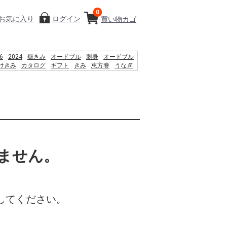
0
お気に入り
ログイン
買い物カゴ
6
2024
嶽きみ
オードブル
刺身
オードブル
けきみ
カタログ
ギフト
きみ
恵方巻
うなぎ
PSO2 %E8%8F%85%E6%B2%BC%E8%A3%95
嶽
%B8%B2%E0%B8%8B%E0%B8%B7%E0%B9%89%E0%B8%AD
Fi Antenna Replacement
ません。
してください。