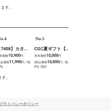
ります。
o.4
No.5
【7408】カタログギフト ボーベル・クレソン
CGC夏ギフト【1202】スギモト 松阪牛焼肉用(420g)
10,900
10,000
体価格
円
本体価格
円
11,990
10,800
税込価格
円／税
(税込価格
円／税
%)
8%)【軽】
ます。
プライバシーポリシー