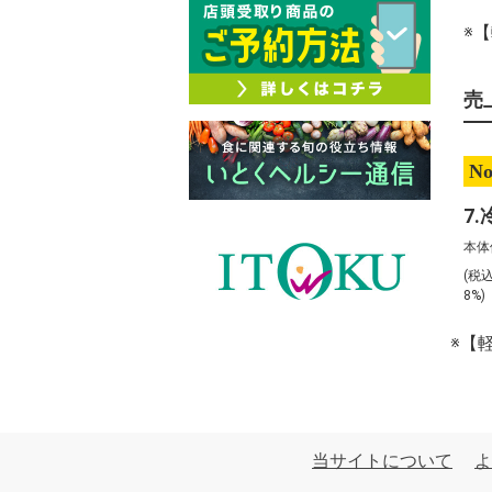
※
売
No
本体
(税
8%
※【
当サイトについて
よ