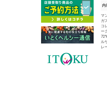
内
マ
ガ
コ
ー
7
ル
レ