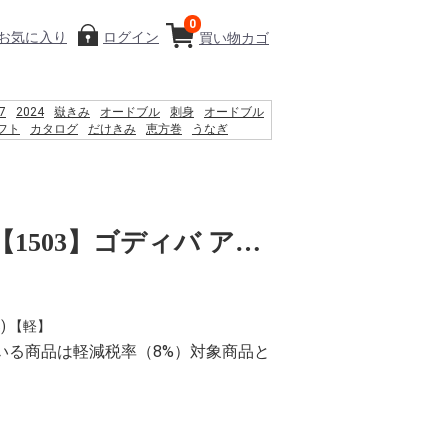
0
お気に入り
ログイン
買い物カゴ
7
2024
嶽きみ
オードブル
刺身
オードブル
フト
カタログ
だけきみ
恵方巻
うなぎ
贈り物
2026
嶽
お盆
CGC夏ギフト【1503】ゴディバ アイスシーズナルコレクション(8個)
) 【軽】
いる商品は軽減税率（8%）対象商品と