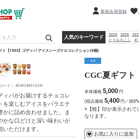
新規会員登録
2025
2026
202
人気のキーワード
とうもろこし
ギ
コーヒー
きみ
フト【1503】ゴディバ アイスシーズナルコレクション(8個)
冷凍
コード：
4549348515341
5,000
本体価格
円
ディバがお届けするチョコレ
5,400
(税込価格
円／税8%
トを楽しむアイスをバラエテ
※【軽】印が表示されて
豊かに詰め合わせました。ま
なります。
やかな口どけと深い味わいが
能いただけます。
お気に入りに追加