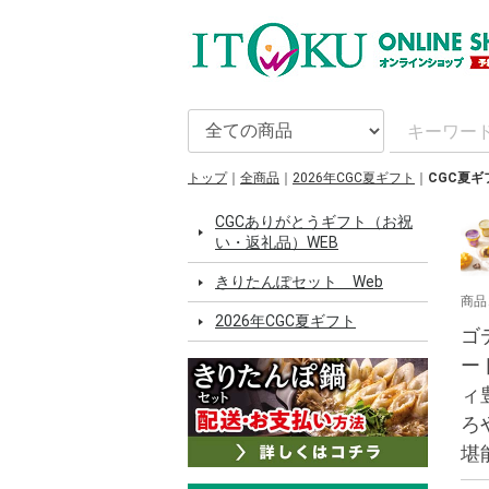
トップ
全商品
2026年CGC夏ギフト
CGC夏ギ
CGCありがとうギフト（お祝
い・返礼品）WEB
きりたんぽセット Web
商品
2026年CGC夏ギフト
ゴ
ー
ィ
ろ
堪