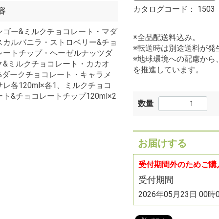
カタログコード：
1503
容
ンゴー&ミルクチョコレート・マダ
※全品配送料込み。
スカルバニラ・ストロベリー&チョ
※転送時は別途送料が発
レートチップ・ヘーゼルナッツダ
※地球環境への配慮から
ク&ミルクチョコレート・カカオ
を推進しています。
2%ダークチョコレート・キャラメ
サレ各120ml×各1、ミルクチョコ
ート&チョコレートチップ120ml×2
数量
お届けする
受付期間外のためご購
受付期間
2026年05月23日 00時