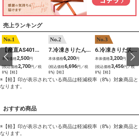
売上ランキング
No.1
No.2
No.3
【産直AS401】嶽きみ（サニーショコラ）６本
7.冷凍きりたんぽセットM 野菜なし 4人前
6.冷凍きりたんぽセットＳ 野菜なし 2人前
2,500
6,200
3,200
本体価格
円
本体価格
円
本体価格
円
2,700
6,696
3,456
(税込価格
円／税
(税込価格
円／税
(税込価格
円／税
8%)【軽】
8%)【軽】
8%)【軽】
※【軽】印が表示されている商品は軽減税率（8%）対象商品と
なります。
おすすめ商品
※【軽】印が表示されている商品は軽減税率（8%）対象商品と
なります。