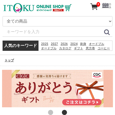
メニュー
0
カテゴリ
2025
2027
2026
2024
刺身
オードブル
人気のキーワード
オードブル
カタログ
ギフト
恵方巻
コーヒー
うなぎ
贈り物
2026
%D9%82%D8%B4%D9%85
トップ
%D8%B3%D8%A7%D8%AD%D9%84
%D8%A8%D8%B1%D8%A7%DB%8C
%D8%B4%D9%86%D8%A7
%D8%A8%D8%A7%D9%86%D9%88%D8%A7%D9%86
%D8%AF%D8%A7%D8%B1%D8%AF%D8%9F
%E9%A3%AF%E6%B2%BC%E8%A6%B3%E9%9F%B3
%E0%B8%AB%E0%B8%B2%E0%B8%8B%E0%B8%B7
PlayStation 3 Wi-Fi Antenna Replacement
booking
産直
%E5%B7%B4%E8%A5%BF%E5%88%A9%E4%BA%9E