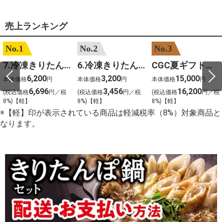
売上ランキング
No.1
No.2
No.3
7.冷凍きりたんぽセットM 野菜なし 4人前
6.冷凍きりたんぽセットＳ 野菜なし 2人前
CGC夏ギフト【1101】和牛苑 神戸牛・三田和牛食べ比べ(680g)
6,200
3,200
15,000
本体価格
円
本体価格
円
本体価格
円
6,696
3,456
16,200
(税込価格
円／税
(税込価格
円／税
(税込価格
円／税
8%)【軽】
8%)【軽】
8%)【軽】
※【軽】印が表示されている商品は軽減税率（8%）対象商品と
なります。