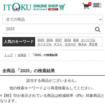
メニュー
0
カテゴリ
2025
2026
2027
2024
刺身
オードブル
人気のキーワード
オードブル
ギフト
カタログ
嶽きみ
恵方巻
うなぎ
コーヒー
とうもろこし
贈り物
2026
だけきみ
トップ
全商品
「2025」の検索結果
%ED%91%B8%EC%89%AC%EB%8D%94%EB%B2%84
%E3%83%8E%E3%83%BC%E3%83%88pc
%E3%82%AD%E3%83%BC%E3%83%9C%E3%83%BC
%E5%B8%83
全商品 「2025」の検索結果
%D9%82%D8%B4%D9%85
%D8%B3%D8%A7%D8%AD%D9%84
該当する商品がございません。
%D8%A8%D8%B1%D8%A7%DB%8C
%D8%B4%D9%86%D8%A7
他の検索キーワードより再度検索をしてください。
%D8%A8%D8%A7%D9%86%D9%88%D8%A7%D9%86
%D8%AF%D8%A7%D8%B1%D8%AF%D8%9F
※【軽】印が表示されている商品は軽減税率（8%）対象商品と
なります。