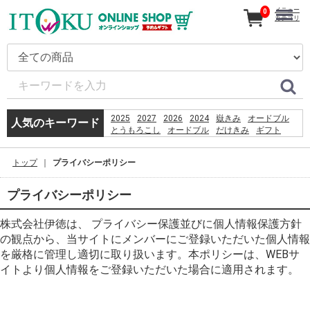
メニュー
0
カテゴリ
2025
2027
2026
2024
嶽きみ
オードブル
人気のキーワード
とうもろこし
オードブル
だけきみ
ギフト
カタログ
きみ
刺身
恵方巻
うなぎ
コーヒー
嶽
贈り物
お盆
トップ
プライバシーポリシー
PSO2 %E8%8F%85%E6%B2%BC%E8%A3%95
プライバシーポリシー
株式会社伊徳は、 プライバシー保護並びに個人情報保護方針
の観点から、当サイトにメンバーにご登録いただいた個人情報
を厳格に管理し適切に取り扱います。本ポリシーは、WEBサ
イトより個人情報をご登録いただいた場合に適用されます。