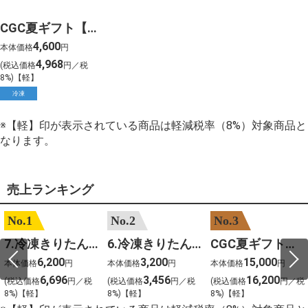
CGC夏ギフト【1406】マルガー 受賞・まるごと能登ジェラート2026(8個)
4,600
本体価格
円
4,968
(税込価格
円／税
8%)【軽】
冷凍
※【軽】印が表示されている商品は軽減税率（8%）対象商品と
なります。
売上ランキング
No.1
No.2
No.3
7.冷凍きりたんぽセットM 野菜なし 4人前
6.冷凍きりたんぽセットＳ 野菜なし 2人前
CGC夏ギフト【1101】和牛苑 神戸牛・三田和牛食べ比べ(680g)
6,200
3,200
15,000
本体価格
円
本体価格
円
本体価格
円
6,696
3,456
16,200
(税込価格
円／税
(税込価格
円／税
(税込価格
円／税
8%)【軽】
8%)【軽】
8%)【軽】