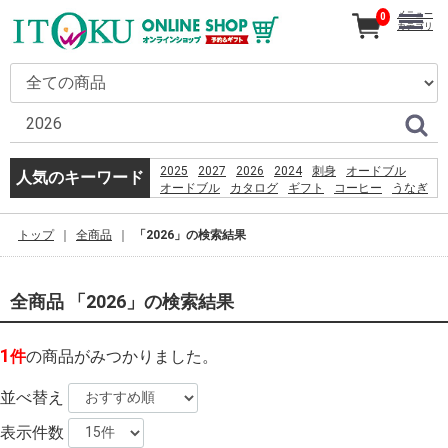
メニュー
0
カテゴリ
2025
2027
2026
2024
刺身
オードブル
人気のキーワード
オードブル
カタログ
ギフト
コーヒー
うなぎ
恵方巻
とうもろこし
贈り物
2026
%E9%A3%AF%E6%B2%BC%E8%A6%B3%E9%9F%B3
トップ
全商品
「2026」の検索結果
%D9%82%D8%B4%D9%85
%D8%B3%D8%A7%D8%AD%D9%84
%D8%A8%D8%B1%D8%A7%DB%8C
%D8%B4%D9%86%D8%A7
全商品 「2026」の検索結果
%D8%A8%D8%A7%D9%86%D9%88%D8%A7%D9%86
%D8%AF%D8%A7%D8%B1%D8%AF%D8%9F
%E0%B8%AB%E0%B8%B2%E0%B8%8B%E0%B8%B7
1
件
の商品がみつかりました。
PlayStation 3 Wi-Fi Antenna Replacement
%E3%83%8E%E3%83%BC%E3%83%88pc
%E3%82%AD%E3%83%BC%E3%83%9C%E3%83%BC
並べ替え
%E5%B8%83
booking
表示件数