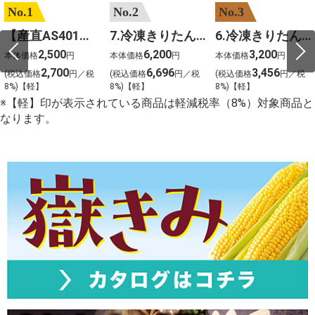
No.1
No.2
No.3
【産直AS401】嶽きみ（サニーショコラ）６本
7.冷凍きりたんぽセットM 野菜なし 4人前
6.冷凍きりたんぽセットＳ 野菜なし 2人前
2,500
6,200
3,200
本体価格
円
本体価格
円
本体価格
円
2,700
6,696
3,456
(税込価格
円／税
(税込価格
円／税
(税込価格
円／税
8%)【軽】
8%)【軽】
8%)【軽】
※【軽】印が表示されている商品は軽減税率（8%）対象商品と
なります。