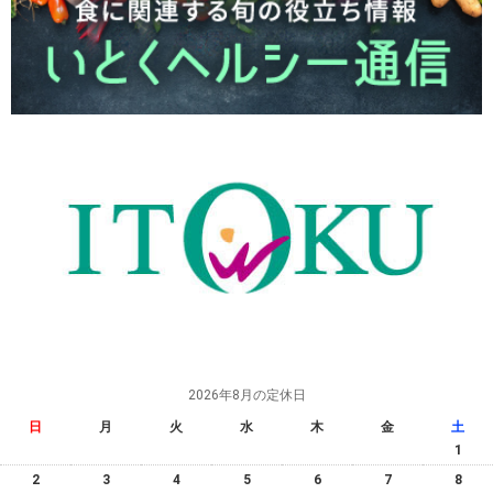
2026年8月の定休日
日
月
火
水
木
金
土
1
2
3
4
5
6
7
8