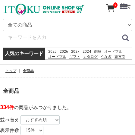
メニュー
0
カテゴリ
2025
2026
2027
2024
刺身
オードブル
人気のキーワード
オードブル
ギフト
カタログ
うなぎ
恵方巻
コーヒー
贈り物
%E9%A3%AF%E6%B2%BC%E8%A6%B3%E9%9F%B3
トップ
全商品
2026
お盆
%E3%81%A6%E3%82%8B%E3%81%BC%E3%83%BC
産直
PSO2 %E8%8F%85%E6%B2%BC%E8%A3%95
%D9%82%D8%B4%D9%85
全商品
%D8%B3%D8%A7%D8%AD%D9%84
%D8%A8%D8%B1%D8%A7%DB%8C
%D8%B4%D9%86%D8%A7
334
件
の商品がみつかりました。
%D8%A8%D8%A7%D9%86%D9%88%D8%A7%D9%86
%D8%AF%D8%A7%D8%B1%D8%AF%D8%9F
並べ替え
表示件数