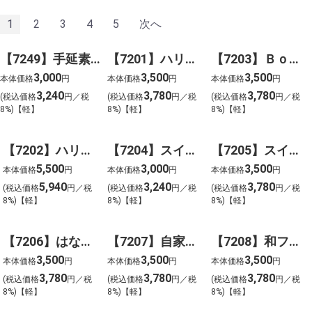
1
2
3
4
5
次へ
【7249】手延素麺揖保乃糸（特級品）麺つゆ詰合せ
【7201】ハリーズレシピ タルト・焼き菓子セット
【7203】Ｂｏｎ Ｂｏｎｎｅ ラングドシャアソート（３０枚）
3,000
3,500
3,500
本体価格
円
本体価格
円
本体価格
円
3,240
3,780
3,780
(税込価格
円／税
(税込価格
円／税
(税込価格
円／税
8%)【軽】
8%)【軽】
8%)【軽】
【7202】ハリーズレシピ タルト・焼き菓子セット
【7204】スイーツアソート＋Ｓ
【7205】スイーツアソート＋Ｓ
5,500
3,000
3,500
本体価格
円
本体価格
円
本体価格
円
5,940
3,240
3,780
(税込価格
円／税
(税込価格
円／税
(税込価格
円／税
8%)【軽】
8%)【軽】
8%)【軽】
【7206】はなうらら 焼き菓子のおくりもの
【7207】自家挽きアーモンドのガトーセレクション（２４個）
【7208】和フィナンシェ（１８個）
3,500
3,500
3,500
本体価格
円
本体価格
円
本体価格
円
3,780
3,780
3,780
(税込価格
円／税
(税込価格
円／税
(税込価格
円／税
8%)【軽】
8%)【軽】
8%)【軽】