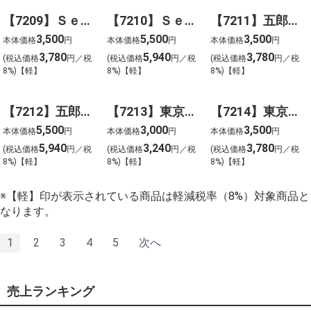
【7209】Ｓｅｎｊｕｄｏ ベイクドスイーツファクトリー
【7210】Ｓｅｎｊｕｄｏ ベイクドスイーツファクトリー
【7211】五郎島金時いもケーキ＆ゴーフレット＋クッキー
3,500
5,500
3,500
本体価格
円
本体価格
円
本体価格
円
3,780
5,940
3,780
(税込価格
円／税
(税込価格
円／税
(税込価格
円／税
8%)【軽】
8%)【軽】
8%)【軽】
【7212】五郎島金時いもケーキ＆ゴーフレット＋クッキー
【7213】東京自由が丘マジ・ドゥ・ショコラ監修 焼き菓子ギフト
【7214】東京自由が丘マジ・ドゥ・ショコラ監修 焼き菓子ギフト
5,500
3,000
3,500
本体価格
円
本体価格
円
本体価格
円
5,940
3,240
3,780
(税込価格
円／税
(税込価格
円／税
(税込価格
円／税
8%)【軽】
8%)【軽】
8%)【軽】
※【軽】印が表示されている商品は軽減税率（8%）対象商品と
なります。
1
2
3
4
5
次へ
売上ランキング