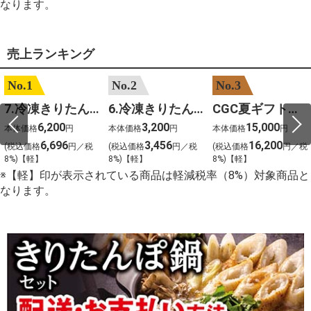
なります。
売上ランキング
No.1
No.2
No.3
7.冷凍きりたんぽセットM 野菜なし 4人前
6.冷凍きりたんぽセットＳ 野菜なし 2人前
CGC夏ギフト【1101】和牛苑 神戸牛・三田和牛食べ比べ(680g)
6,200
3,200
15,000
本体価格
円
本体価格
円
本体価格
円
6,696
3,456
16,200
(税込価格
円／税
(税込価格
円／税
(税込価格
円／税
8%)【軽】
8%)【軽】
8%)【軽】
※【軽】印が表示されている商品は軽減税率（8%）対象商品と
なります。