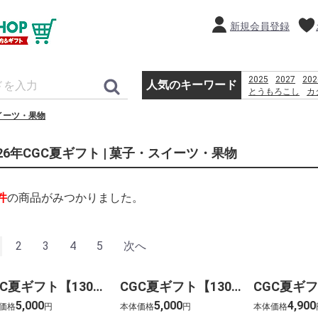
新規会員登録
2025
2027
202
人気のキーワード
とうもろこし
カ
恵方巻
きみ
贈
イーツ・果物
%D9%82%D8%B4
%D8%A8%D8%B1
%D8%A8%D8%A7
026年CGC夏ギフト | 菓子・スイーツ・果物
%D8%AF%D8%A7
2026
PSO2 %E
件
の商品がみつかりました。
2
3
4
5
次へ
CGC夏ギフト【1301】ホシフルーツ フルーツパーラーのジャムで味わう生乳アイス ミルクラウン(10個)
CGC夏ギフト【1302】ガレープレミアムアイスクリーム(12個)
5,000
5,000
4,900
価格
円
本体価格
円
本体価格