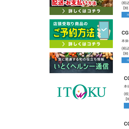
(税
【軽
本体
(税
【軽
本
(
【