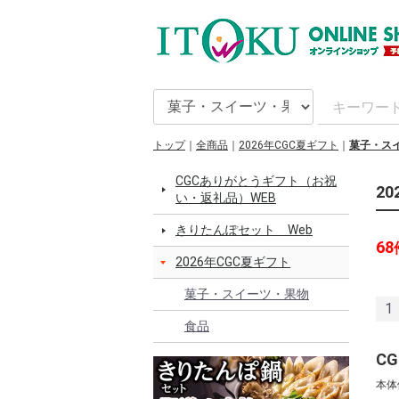
トップ
全商品
2026年CGC夏ギフト
菓子・ス
CGCありがとうギフト（お祝
2
い・返礼品）WEB
きりたんぽセット Web
68
2026年CGC夏ギフト
菓子・スイーツ・果物
1
食品
本体