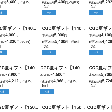
5,400
5,400
5,29
込価格
円／税8%)
(税込価格
円／税8%)
(税込価格
】
【軽】
【軽】
冷凍
冷凍
冷凍
CGC夏ギフト【1401】ホシフルーツ 吉野の本葛いちご氷 Sharuru(6個)
CGC夏ギフト【1402】ハーゲンダッツ バー&アソートセット(9個)
4,000
5,000
4,100
価格
円
本体価格
円
本体価格
4,320
5,400
4,42
込価格
円／税8%)
(税込価格
円／税8%)
(税込価格
】
【軽】
【軽】
冷凍
冷凍
冷凍
CGC夏ギフト【1405】人気のアイスアソートギフト(12個)
CGC夏ギフト【1406】マルガー 受賞・まるごと能登ジェラート2026(8個)
3,900
4,600
5,300
体価格
円
本体価格
円
本体価格
4,212
4,968
5,72
税込価格
円／税8%)
(税込価格
円／税8%)
(税込価格
軽】
【軽】
【軽】
冷凍
冷凍
CGC夏ギフト【1503】ゴディバ アイスシーズナルコレクション(8個)
CGC夏ギフト【1504】ゴディバ ムースショコラ エ カカオフルーツジュレ(13個)