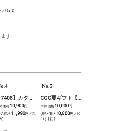
円
円／税8%)
ります。
o.4
No.5
【7408】カタログギフト ボーベル・クレソン
CGC夏ギフト【1202】スギモト 松阪牛焼肉用(420g)
10,900
10,000
体価格
円
本体価格
円
11,990
10,800
税込価格
円／税
(税込価格
円／税
%)
8%)【軽】