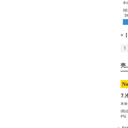
本
(
【
※
1
売
No
本体
(税
8%