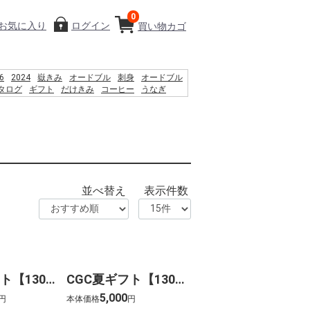
0
お気に入り
ログイン
買い物カゴ
6
2024
嶽きみ
オードブル
刺身
オードブル
タログ
ギフト
だけきみ
コーヒー
うなぎ
り物
%D9%85 %D8%B3%D8%A7%D8%AD%D9%84
%D8%A7%DB%8C %D8%B4%D9%86%D8%A7
%D9%86%D9%88%D8%A7%D9%86
%D8%B1%D8%AF%D8%9F
8%8F%85%E6%B2%BC%E8%A3%95
並べ替え
表示件数
CGC夏ギフト【1303】沖縄ブルーシール アイスギフト(12個)
CGC夏ギフト【1304】銀座千疋屋 銀座プレミアムアイス(10個)
5,000
円
本体価格
円