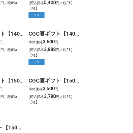
2
5,400
円／税8%)
(税込価格
円／税8%)
【軽】
冷凍
CGC夏ギフト【1403】横濱馬車道 あいすもなかセット(17個)
CGC夏ギフト【1404】銀座京橋 レ ロジェ エギュスキロール ショコラアイスボール(39個)
3,600
円
本体価格
円
8
3,888
円／税8%)
(税込価格
円／税8%)
【軽】
冷凍
CGC夏ギフト【1501】ゴディバ ラングドシャクッキーアソートメント(52枚)
CGC夏ギフト【1502】ゴディバ ラングドシャクッキーアソートメント(30枚)
3,500
円
本体価格
円
4
3,780
円／税8%)
(税込価格
円／税8%)
【軽】
CGC夏ギフト【1505】ゴディバ ムースショコラ エ カカオフルーツジュレ(7個)