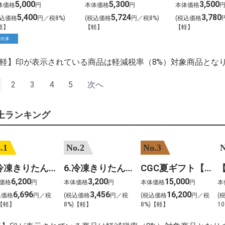
5,000
5,300
3,500
体価格
円
本体価格
円
本体価格
5,400
5,724
3,780
税込価格
円／税8%)
(税込価格
円／税8%)
(税込価格
軽】
【軽】
【軽】
冷凍
【軽】印が表示されている商品は軽減税率（8%）対象商品とな
2
3
4
5
次へ
上ランキング
.1
No.2
No.3
N
7.冷凍きりたんぽセットM 野菜なし 4人前
6.冷凍きりたんぽセットＳ 野菜なし 2人前
CGC夏ギフト【1101】和牛苑 神戸牛・三田和牛食べ比べ(680g)
6,200
3,200
15,000
価格
円
本体価格
円
本体価格
円
本
6,696
3,456
16,200
込価格
円／税
(税込価格
円／税
(税込価格
円／税
(
)【軽】
8%)【軽】
8%)【軽】
10