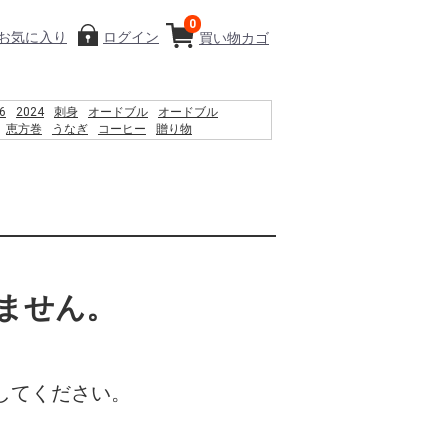
0
お気に入り
ログイン
買い物カゴ
6
2024
刺身
オードブル
オードブル
恵方巻
うなぎ
コーヒー
贈り物
%D9%85 %D8%B3%D8%A7%D8%AD%D9%84
%D8%A7%DB%8C %D8%B4%D9%86%D8%A7
%D9%86%D9%88%D8%A7%D9%86
%D8%B1%D8%AF%D8%9F
AF%E6%B2%BC%E8%A6%B3%E9%9F%B3
%B8%B2%E0%B8%8B%E0%B8%B7%E0%B9%89%E0%B8%AD
Fi Antenna Replacement
%83%AA%E3%82%B9%E3%82%BF%E3%83%AB%E3%83%8F%E3%83%BC%E3%83%
%8F%85%E6%B2%BC%E8%A3%95
ません。
してください。