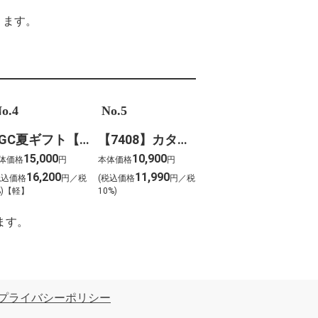
ります。
o.4
No.5
CGC夏ギフト【1101】和牛苑 神戸牛・三田和牛食べ比べ(680g)
【7408】カタログギフト ボーベル・クレソン
15,000
10,900
体価格
円
本体価格
円
16,200
11,990
税込価格
円／税
(税込価格
円／税
%)【軽】
10%)
ます。
プライバシーポリシー