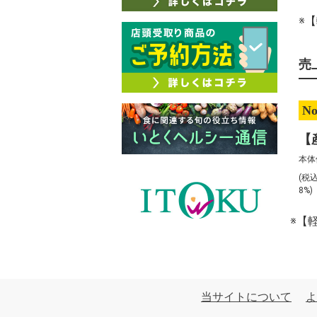
※
売
No
本体
(税
8%
※【
当サイトについて
よ