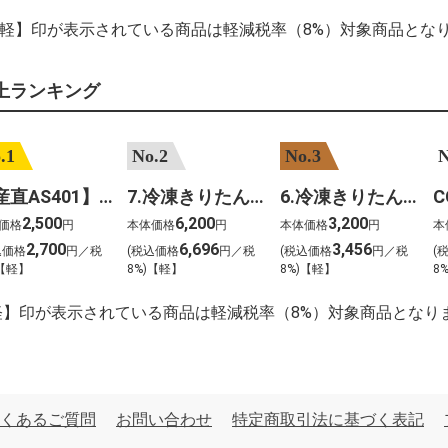
【軽】印が表示されている商品は軽減税率（8%）対象商品とな
上ランキング
.1
No.2
No.3
N
【産直AS401】嶽きみ（サニーショコラ）６本
7.冷凍きりたんぽセットM 野菜なし 4人前
6.冷凍きりたんぽセットＳ 野菜なし 2人前
2,500
6,200
3,200
価格
円
本体価格
円
本体価格
円
本
2,700
6,696
3,456
込価格
円／税
(税込価格
円／税
(税込価格
円／税
(
)【軽】
8%)【軽】
8%)【軽】
8
軽】印が表示されている商品は軽減税率（8%）対象商品となり
くあるご質問
お問い合わせ
特定商取引法に基づく表記