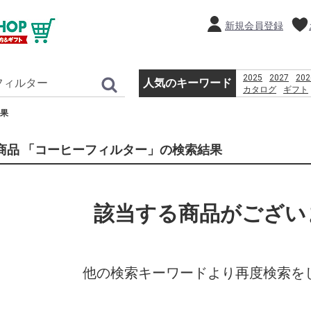
新規会員登録
2025
2027
202
人気のキーワード
カタログ
ギフト
%D9%82%D8%B4
果
%D8%A8%D8%B1
%D8%A8%D8%A7
%D8%AF%D8%A7
商品 「コーヒーフィルター」の検索結果
2026
%E9%A3%
%E0%B8%AB%E0
PlayStation 3 Wi-
%E3%82%AF%E3
産直
PSO2 %E8
該当する商品がござい
他の検索キーワードより再度検索を