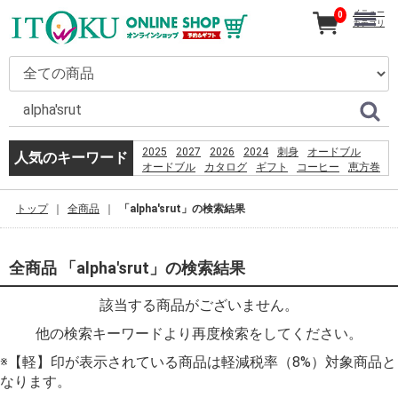
メニュー
0
カテゴリ
2025
2027
2026
2024
刺身
オードブル
人気のキーワード
オードブル
カタログ
ギフト
コーヒー
恵方巻
うなぎ
贈り物
2026
%E3%83%A9%E3%82%B0%E3%83%8A%E3%82%AC
トップ
全商品
「alpha'srut」の検索結果
%E3%82%B3%E3%83%B3%E3%83%93%E3%83%8B
産直
mkfhu
%E9%AB%98%E9%80%9F%E3%83%90%E3%82%B9
%D9%82%D8%B4%D9%85
全商品 「alpha'srut」の検索結果
%D8%B3%D8%A7%D8%AD%D9%84
%D8%A8%D8%B1%D8%A7%DB%8C
該当する商品がございません。
%D8%B4%D9%86%D8%A7
%D8%A8%D8%A7%D9%86%D9%88%D8%A7%D9%86
他の検索キーワードより再度検索をしてください。
%D8%AF%D8%A7%D8%B1%D8%AF%D8%9F
%E9%A3%AF%E6%B2%BC%E8%A6%B3%E9%9F%B3
※【軽】印が表示されている商品は軽減税率（8%）対象商品と
なります。