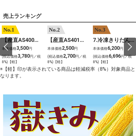
売上ランキング
No.1
No.2
No.3
【産直AS400】嶽きみ（サニーショコラ）１０本
【産直AS401】嶽きみ（サニーショコラ）６本
7.冷凍きりたんぽセットM 野菜なし 4人前
3,500
2,500
6,200
本体価格
円
本体価格
円
本体価格
円
3,780
2,700
6,696
(税込価格
円／税
(税込価格
円／税
(税込価格
円／税
8%)【軽】
8%)【軽】
8%)【軽】
※【軽】印が表示されている商品は軽減税率（8%）対象商品と
なります。