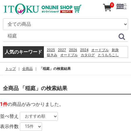
メニュー
0
カテゴリ
2025
2027
2026
2024
オードブル
刺身
人気のキーワード
嶽きみ
オードブル
カタログ
とうもろこし
ギフト
だけきみ
コーヒー
うなぎ
恵方巻
贈り物
トップ
全商品
「稲庭」の検索結果
PSO2 %E8%8F%85%E6%B2%BC%E8%A3%95
きみ
2026
%D9%82%D8%B4%D9%85
%D8%B3%D8%A7%D8%AD%D9%84
全商品 「稲庭」の検索結果
%D8%A8%D8%B1%D8%A7%DB%8C
%D8%B4%D9%86%D8%A7
%D8%A8%D8%A7%D9%86%D9%88%D8%A7%D9%86
1
件
の商品がみつかりました。
%D8%AF%D8%A7%D8%B1%D8%AF%D8%9F
並べ替え
表示件数