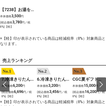
【7238】お湯をかけるだけで出来る稲庭うどん
3,500
本体価格
円
3,780
(税込価格
円／税
8%)【軽】
※【軽】印が表示されている商品は軽減税率（8%）対象商品と
なります。
売上ランキング
No.1
No.2
No.3
7.冷凍きりたんぽセットM 野菜なし 4人前
6.冷凍きりたんぽセットＳ 野菜なし 2人前
CGC夏ギフト【1101】和牛苑 神戸牛・三田和牛食べ比べ(680g)
6,200
3,200
15,000
本体価格
円
本体価格
円
本体価格
円
6,696
3,456
16,200
(税込価格
円／税
(税込価格
円／税
(税込価格
円／税
8%)【軽】
8%)【軽】
8%)【軽】
※【軽】印が表示されている商品は軽減税率（8%）対象商品と