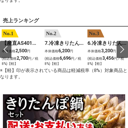
なります。
売上ランキング
No.1
No.2
No.3
【産直AS401】嶽きみ（サニーショコラ）６本
7.冷凍きりたんぽセットM 野菜なし 4人前
6.冷凍きりたんぽセットＳ 野菜なし 2人前
2,500
6,200
3,200
本体価格
円
本体価格
円
本体価格
円
2,700
6,696
3,456
(税込価格
円／税
(税込価格
円／税
(税込価格
円／税
8%)【軽】
8%)【軽】
8%)【軽】
※【軽】印が表示されている商品は軽減税率（8%）対象商品と
なります。