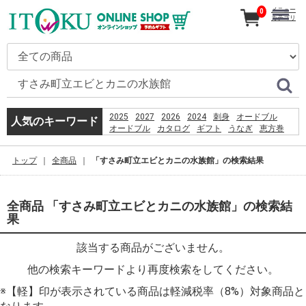
メニュー
0
カテゴリ
2025
2027
2026
2024
刺身
オードブル
人気のキーワード
オードブル
カタログ
ギフト
うなぎ
恵方巻
コーヒー
贈り物
%D9%82%D8%B4%D9%85
トップ
全商品
「すさみ町立エビとカニの水族館」の検索結果
%D8%B3%D8%A7%D8%AD%D9%84
%D8%A8%D8%B1%D8%A7%DB%8C
%D8%B4%D9%86%D8%A7
%D8%A8%D8%A7%D9%86%D9%88%D8%A7%D9%86
全商品 「すさみ町立エビとカニの水族館」の検索結
%D8%AF%D8%A7%D8%B1%D8%AF%D8%9F
果
%E9%A3%AF%E6%B2%BC%E8%A6%B3%E9%9F%B3
2026
booking
産直
PSO2 %E8%8F%85%E6%B2%BC%E8%A3%95
該当する商品がございません。
%E5%B7%B4%E8%A5%BF%E5%88%A9%E4%BA%9E
他の検索キーワードより再度検索をしてください。
※【軽】印が表示されている商品は軽減税率（8%）対象商品と