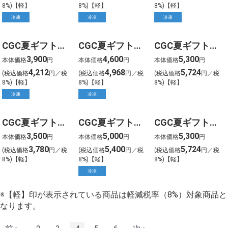
8%)【軽】
8%)【軽】
8%)【軽】
冷凍
冷凍
冷凍
CGC夏ギフト【1405】人気のアイスアソートギフト(12個)
CGC夏ギフト【1406】マルガー 受賞・まるごと能登ジェラート2026(8個)
CGC夏ギフト【1501】ゴディバ ラングドシャクッキーアソートメント(52枚)
3,900
4,600
5,300
本体価格
円
本体価格
円
本体価格
円
4,212
4,968
5,724
(税込価格
円／税
(税込価格
円／税
(税込価格
円／税
8%)【軽】
8%)【軽】
8%)【軽】
冷凍
冷凍
CGC夏ギフト【1502】ゴディバ ラングドシャクッキーアソートメント(30枚)
CGC夏ギフト【1503】ゴディバ アイスシーズナルコレクション(8個)
CGC夏ギフト【1504】ゴディバ ムースショコラ エ カカオフルーツジュレ(13個)
3,500
5,000
5,300
本体価格
円
本体価格
円
本体価格
円
3,780
5,400
5,724
(税込価格
円／税
(税込価格
円／税
(税込価格
円／税
8%)【軽】
8%)【軽】
8%)【軽】
冷凍
※【軽】印が表示されている商品は軽減税率（8%）対象商品と
なります。