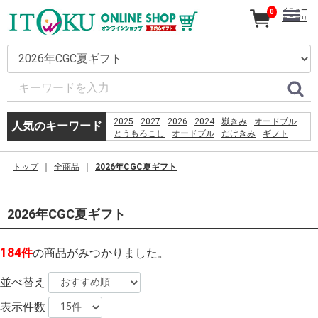
メニュー
0
カテゴリ
2025
2027
2026
2024
嶽きみ
オードブル
人気のキーワード
とうもろこし
オードブル
だけきみ
ギフト
カタログ
きみ
刺身
うなぎ
コーヒー
恵方巻
嶽
贈り物
お盆
トップ
全商品
2026年CGC夏ギフト
PSO2 %E8%8F%85%E6%B2%BC%E8%A3%95
2026年CGC夏ギフト
184
件
の商品がみつかりました。
並べ替え
表示件数