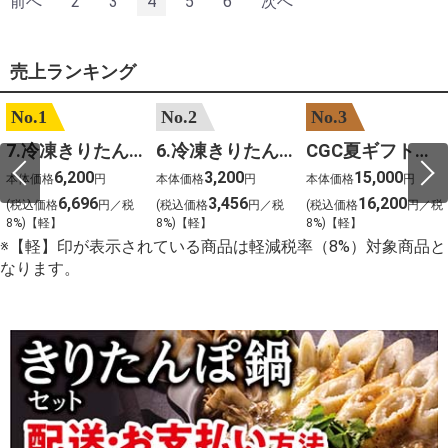
前へ
2
3
4
5
6
次へ
売上ランキング
No.1
No.2
No.3
7.冷凍きりたんぽセットM 野菜なし 4人前
6.冷凍きりたんぽセットＳ 野菜なし 2人前
CGC夏ギフト【1101】和牛苑 神戸牛・三田和牛食べ比べ(680g)
6,200
3,200
15,000
本体価格
円
本体価格
円
本体価格
円
6,696
3,456
16,200
(税込価格
円／税
(税込価格
円／税
(税込価格
円／税
8%)【軽】
8%)【軽】
8%)【軽】
※【軽】印が表示されている商品は軽減税率（8%）対象商品と
なります。