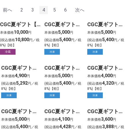
前へ
2
3
4
5
6
次へ
CGC夏ギフト【1205】人形町今半 黒毛和牛すき焼用(500g)
CGC夏ギフト【1301】ホシフルーツ フルーツパーラーのジャムで味わう生乳アイス ミルクラウン(10個)
CGC夏ギフト【1302】ガレープレミアムアイスクリーム(12個)
10,000
5,000
5,000
本体価格
円
本体価格
円
本体価格
円
10,800
5,400
5,400
(税込価格
円／税
(税込価格
円／税
(税込価格
円／税
8%)【軽】
8%)【軽】
8%)【軽】
冷蔵
冷凍
冷凍
CGC夏ギフト【1303】沖縄ブルーシール アイスギフト(12個)
CGC夏ギフト【1304】銀座千疋屋 銀座プレミアムアイス(10個)
CGC夏ギフト【1401】ホシフルーツ 吉野の本葛いちご氷 Sharuru(6個)
4,900
5,000
4,000
本体価格
円
本体価格
円
本体価格
円
5,292
5,400
4,320
(税込価格
円／税
(税込価格
円／税
(税込価格
円／税
8%)【軽】
8%)【軽】
8%)【軽】
冷凍
冷凍
冷凍
CGC夏ギフト【1402】ハーゲンダッツ バー&アソートセット(9個)
CGC夏ギフト【1403】横濱馬車道 あいすもなかセット(17個)
CGC夏ギフト【1404】銀座京橋 レ ロジェ エギュスキロール ショコラアイスボール(39個)
5,000
4,100
3,600
本体価格
円
本体価格
円
本体価格
円
5,400
4,428
3,888
(税込価格
円／税
(税込価格
円／税
(税込価格
円／税