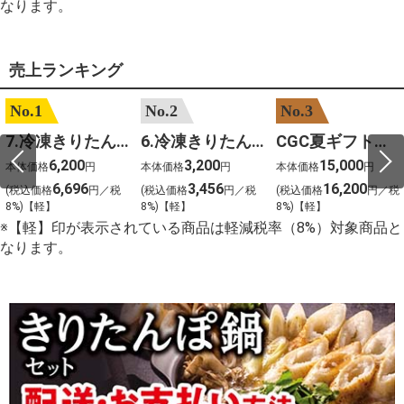
なります。
売上ランキング
No.1
No.2
No.3
7.冷凍きりたんぽセットM 野菜なし 4人前
6.冷凍きりたんぽセットＳ 野菜なし 2人前
CGC夏ギフト【1101】和牛苑 神戸牛・三田和牛食べ比べ(680g)
6,200
3,200
15,000
本体価格
円
本体価格
円
本体価格
円
6,696
3,456
16,200
(税込価格
円／税
(税込価格
円／税
(税込価格
円／税
8%)【軽】
8%)【軽】
8%)【軽】
※【軽】印が表示されている商品は軽減税率（8%）対象商品と
なります。