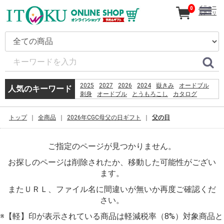
メニュー
0
カテゴリ
2025
2027
2026
2024
嶽きみ
オードブル
人気のキーワード
刺身
オードブル
とうもろこし
カタログ
ギフト
だけきみ
コーヒー
うなぎ
恵方巻
きみ
贈り物
トップ
全商品
2026年CGC母父の日ギフト
父の日
%D9%82%D8%B4%D9%85
%D8%B3%D8%A7%D8%AD%D9%84
%D8%A8%D8%B1%D8%A7%DB%8C
ご指定のページが見つかりません。
%D8%B4%D9%86%D8%A7
%D8%A8%D8%A7%D9%86%D9%88%D8%A7%D9%86
お探しのページは削除されたか、移動した可能性がござい
%D8%AF%D8%A7%D8%B1%D8%AF%D8%9F
2026
ます。
PSO2 %E8%8F%85%E6%B2%BC%E8%A3%95
またＵＲＬ、ファイル名に間違いが無いか再度ご確認くだ
さい。
※【軽】印が表示されている商品は軽減税率（8%）対象商品と