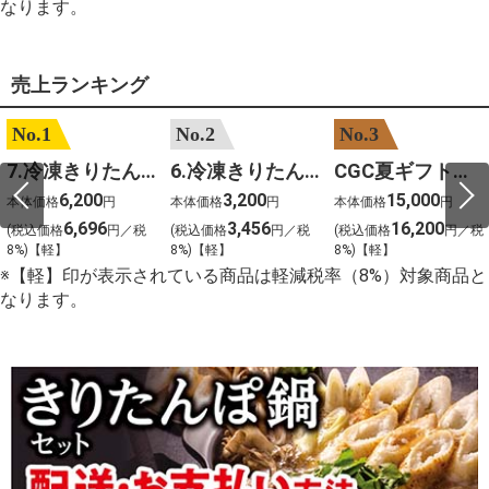
なります。
売上ランキング
No.1
No.2
No.3
7.冷凍きりたんぽセットM 野菜なし 4人前
6.冷凍きりたんぽセットＳ 野菜なし 2人前
CGC夏ギフト【1101】和牛苑 神戸牛・三田和牛食べ比べ(680g)
6,200
3,200
15,000
本体価格
円
本体価格
円
本体価格
円
6,696
3,456
16,200
(税込価格
円／税
(税込価格
円／税
(税込価格
円／税
8%)【軽】
8%)【軽】
8%)【軽】
※【軽】印が表示されている商品は軽減税率（8%）対象商品と
なります。