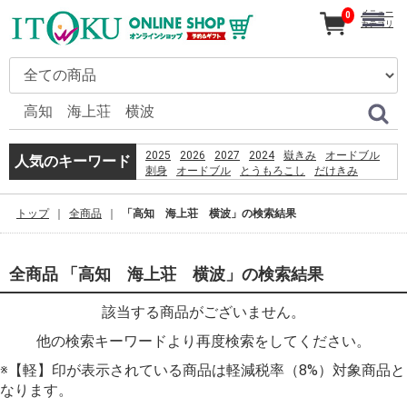
メニュー
0
カテゴリ
2025
2026
2027
2024
嶽きみ
オードブル
人気のキーワード
刺身
オードブル
とうもろこし
だけきみ
カタログ
ギフト
コーヒー
恵方巻
うなぎ
きみ
贈り物
嶽
トップ
全商品
「高知 海上荘 横波」の検索結果
PSO2 %E8%8F%85%E6%B2%BC%E8%A3%95
%E5%B7%B4%E8%A5%BF%E5%88%A9%E4%BA%9E
全商品 「高知 海上荘 横波」の検索結果
該当する商品がございません。
他の検索キーワードより再度検索をしてください。
※【軽】印が表示されている商品は軽減税率（8%）対象商品と
なります。