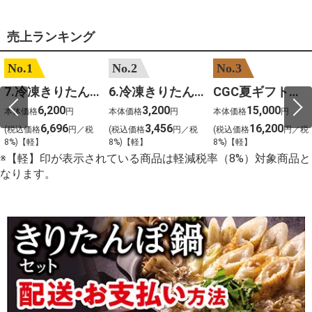
売上ランキング
No.1
No.2
No.3
7.冷凍きりたんぽセットM 野菜なし 4人前
6.冷凍きりたんぽセットＳ 野菜なし 2人前
CGC夏ギフト【1101】和牛苑 神戸牛・三田和牛食べ比べ(680g)
6,200
3,200
15,000
本体価格
円
本体価格
円
本体価格
円
6,696
3,456
16,200
(税込価格
円／税
(税込価格
円／税
(税込価格
円／税
8%)【軽】
8%)【軽】
8%)【軽】
※【軽】印が表示されている商品は軽減税率（8%）対象商品と
なります。