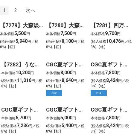
1
2
次へ
【7279】大森淡水 国産うなぎの蒲焼（長焼）（２尾）
【7280】大森淡水 国産うなぎの蒲焼（長焼）（３尾）
【7281】四万十うなぎ蒲焼 特大２尾セット
5,500
7,500
9,700
本体価格
円
本体価格
円
本体価格
円
5,940
8,100
10,476
(税込価格
円／税
(税込価格
円／税
(税込価格
円／税
8%)【軽】
8%)【軽】
8%)【軽】
【7282】うなぎ問屋の大五蒲焼（３尾）
CGC夏ギフト【0701】すえひろ屋 有頭四万十うなぎ長蒲焼(2尾)
CGC夏ギフト【0901】愛知一色産 うなぎ長蒲焼(4尾)
10,200
8,000
7,800
本体価格
円
本体価格
円
本体価格
円
11,016
8,640
8,424
(税込価格
円／税
(税込価格
円／税
(税込価格
円／税
8%)【軽】
8%)【軽】
8%)【軽】
冷凍
冷凍
CGC夏ギフト【0902】愛知一色産 うなぎ長蒲焼(3尾)
CGC夏ギフト【0903】愛知一色産 うなぎ長蒲焼(2尾)
CGC夏ギフト【0904】愛知一色産 うなぎ長蒲焼(4尾)土用の丑
6,700
5,000
7,800
本体価格
円
本体価格
円
本体価格
円
7,236
5,400
8,424
(税込価格
円／税
(税込価格
円／税
(税込価格
円／税
8%)【軽】
8%)【軽】
8%)【軽】