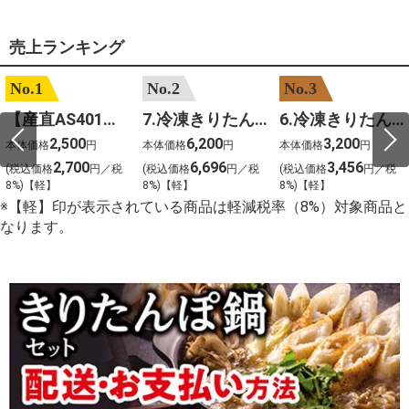
売上ランキング
No.1
No.2
No.3
【産直AS401】嶽きみ（サニーショコラ）６本
7.冷凍きりたんぽセットM 野菜なし 4人前
6.冷凍きりたんぽセットＳ 野菜なし 2人前
2,500
6,200
3,200
本体価格
円
本体価格
円
本体価格
円
2,700
6,696
3,456
(税込価格
円／税
(税込価格
円／税
(税込価格
円／税
8%)【軽】
8%)【軽】
8%)【軽】
※【軽】印が表示されている商品は軽減税率（8%）対象商品と
なります。