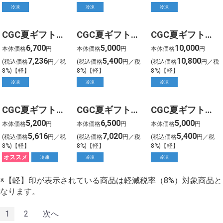
冷凍
冷凍
冷凍
CGC夏ギフト【0905】愛知一色産 うなぎ長蒲焼(3尾)土用の丑
CGC夏ギフト【0906】愛知一色産 うなぎ長蒲焼(2尾)土用の丑
CGC夏ギフト【0907】九州産 特大うなぎ長蒲焼(3尾)
6,700
5,000
10,000
本体価格
円
本体価格
円
本体価格
円
7,236
5,400
10,800
(税込価格
円／税
(税込価格
円／税
(税込価格
円／税
8%)【軽】
8%)【軽】
8%)【軽】
冷凍
冷凍
冷凍
CGC夏ギフト【0908】愛知一色産 うなぎ蒲焼(3枚)
CGC夏ギフト【1001】「浜名湖つるや」監修 浜松うなぎ長蒲焼セット(2尾)
CGC夏ギフト【1003】祇園さゝ木 うなぎおこわ(10個)
5,200
6,500
5,000
本体価格
円
本体価格
円
本体価格
円
5,616
7,020
5,400
(税込価格
円／税
(税込価格
円／税
(税込価格
円／税
8%)【軽】
8%)【軽】
8%)【軽】
オススメ
冷凍
冷凍
冷凍
※【軽】印が表示されている商品は軽減税率（8%）対象商品と
なります。
1
2
次へ