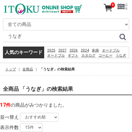
メニュー
0
カテゴリ
2025
2027
2026
2024
刺身
オードブル
人気のキーワード
オードブル
ギフト
カタログ
コーヒー
うなぎ
恵方巻
贈り物
%E9%A3%AF%E6%B2%BC%E8%A6%B3%E9%9F%B3
トップ
全商品
「うなぎ」の検索結果
2026
%D9%82%D8%B4%D9%85
%D8%B3%D8%A7%D8%AD%D9%84
%D8%A8%D8%B1%D8%A7%DB%8C
全商品 「うなぎ」の検索結果
%D8%B4%D9%86%D8%A7
%D8%A8%D8%A7%D9%86%D9%88%D8%A7%D9%86
%D8%AF%D8%A7%D8%B1%D8%AF%D8%9F
17
件
の商品がみつかりました。
産直
PSO2 %E8%8F%85%E6%B2%BC%E8%A3%95
お盆
booking
並べ替え
表示件数