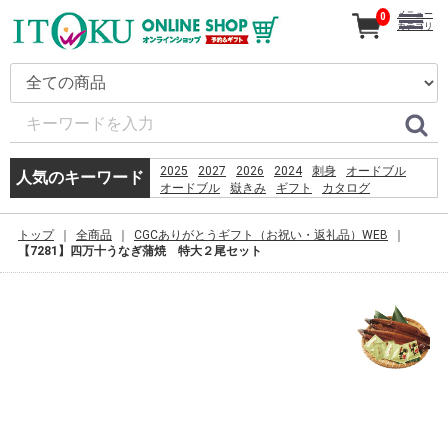
メニュー
0
カテゴリ
2025
2027
2026
2024
刺身
オードブル
人気のキーワード
オードブル
嶽きみ
ギフト
カタログ
とうもろこし
恵方巻
コーヒー
うなぎ
だけきみ
贈り物
2026
トップ
全商品
CGCありがとうギフト（お祝い・返礼品）WEB
PSO2 %E8%8F%85%E6%B2%BC%E8%A3%95
きみ
【7281】四万十うなぎ蒲焼 特大２尾セット
%ED%91%B8%EC%89%AC%EB%8D%94%EB%B2%84