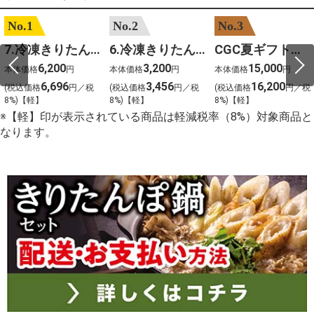
No.1
No.2
No.3
7.冷凍きりたんぽセットM 野菜なし 4人前
6.冷凍きりたんぽセットＳ 野菜なし 2人前
CGC夏ギフト【1101】和牛苑 神戸牛・三田和牛食べ比べ(680g)
6,200
3,200
15,000
本体価格
円
本体価格
円
本体価格
円
6,696
3,456
16,200
(税込価格
円／税
(税込価格
円／税
(税込価格
円／税
8%)【軽】
8%)【軽】
8%)【軽】
※【軽】印が表示されている商品は軽減税率（8%）対象商品と
なります。