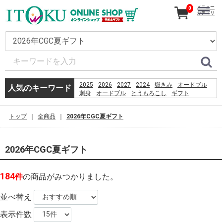
メニュー
0
カテゴリ
2025
2026
2027
2024
嶽きみ
オードブル
人気のキーワード
刺身
オードブル
とうもろこし
ギフト
カタログ
だけきみ
恵方巻
うなぎ
コーヒー
きみ
贈り物
2026
嶽
お盆
トップ
全商品
2026年CGC夏ギフト
2026年CGC夏ギフト
184
件
の商品がみつかりました。
並べ替え
表示件数