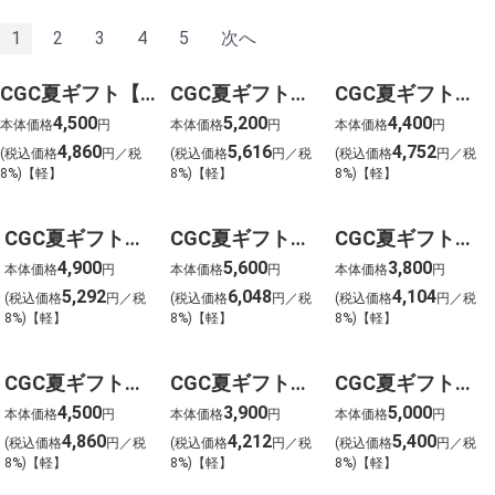
1
2
3
4
5
次へ
CGC夏ギフト【0101】ウジエスーパー 季節の葛(KUZU)バー(10本)
CGC夏ギフト【0201】三陸大船渡マイヤ 海鮮舞屋漬
CGC夏ギフト【0202】JAアオレン 青森りんごジュース「希望の雫（6本）」
4,500
5,200
4,400
本体価格
円
本体価格
円
本体価格
円
4,860
5,616
4,752
(税込価格
円／税
(税込価格
円／税
(税込価格
円／税
8%)【軽】
8%)【軽】
8%)【軽】
CGC夏ギフト【0203】会津 ハヤオ 国産馬刺し(260g)
CGC夏ギフト【0301】海鵬フーズ 北海道産 特大熟成開ほっけ（5枚）
CGC夏ギフト【0302】北海道 ファイヤーバーグ満足セット(6個)
4,900
5,600
3,800
本体価格
円
本体価格
円
本体価格
円
5,292
6,048
4,104
(税込価格
円／税
(税込価格
円／税
(税込価格
円／税
8%)【軽】
8%)【軽】
8%)【軽】
CGC夏ギフト【0303】江戸屋 帯広名物 豚丼の具(5食)
CGC夏ギフト【0304】五島軒 函館カレーギフトセット（6食）
CGC夏ギフト【0401】富山氷見 鱈場商店 キトキトひものセット（6種16枚）
4,500
3,900
5,000
本体価格
円
本体価格
円
本体価格
円
4,860
4,212
5,400
(税込価格
円／税
(税込価格
円／税
(税込価格
円／税
8%)【軽】
8%)【軽】
8%)【軽】