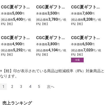
CGC夏ギフト【0402】輪島 西脇水産 加賀味噌漬・のどぐろ開き(3種6枚)
CGC夏ギフト【0403】福井 米又 胡麻豆腐セット(10個)
CGC夏ギフト【0404】若狭牛と荒島ポーク 焼肉セット
5,000
3,500
7,600
本体価格
円
本体価格
円
本体価格
円
5,400
3,780
8,208
(税込価格
円／税
(税込価格
円／税
(税込価格
円／税
8%)【軽】
8%)【軽】
8%)【軽】
CGC夏ギフト【0501】ジェラートマスモ 栃木産いちごの食べ比べセット(6個)
CGC夏ギフト【0502】木曽屋信州高遠八割そばセット(10人前)
CGC夏ギフト【0503】極みフルーツ 山梨産 桃・ぶどうセット
4,900
3,800
6,500
本体価格
円
本体価格
円
本体価格
円
5,292
4,104
7,020
(税込価格
円／税
(税込価格
円／税
(税込価格
円／税
8%)【軽】
8%)【軽】
8%)【軽】
冷蔵
※【軽】印が表示されている商品は軽減税率（8%）対象商品と
なります。
1
2
3
4
5
次へ
売上ランキング