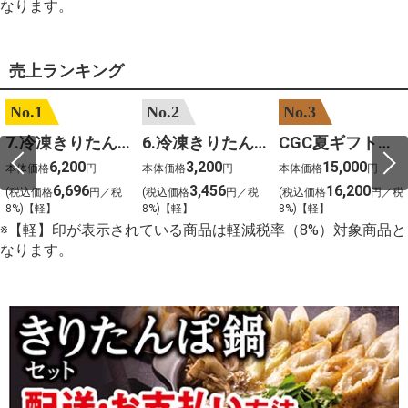
なります。
売上ランキング
No.1
No.2
No.3
7.冷凍きりたんぽセットM 野菜なし 4人前
6.冷凍きりたんぽセットＳ 野菜なし 2人前
CGC夏ギフト【1101】和牛苑 神戸牛・三田和牛食べ比べ(680g)
6,200
3,200
15,000
本体価格
円
本体価格
円
本体価格
円
6,696
3,456
16,200
(税込価格
円／税
(税込価格
円／税
(税込価格
円／税
8%)【軽】
8%)【軽】
8%)【軽】
※【軽】印が表示されている商品は軽減税率（8%）対象商品と
なります。