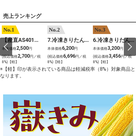
売上ランキング
No.1
No.2
No.3
【産直AS401】嶽きみ（サニーショコラ）６本
7.冷凍きりたんぽセットM 野菜なし 4人前
6.冷凍きりたんぽセットＳ 野菜なし 2人前
2,500
6,200
3,200
本体価格
円
本体価格
円
本体価格
円
2,700
6,696
3,456
(税込価格
円／税
(税込価格
円／税
(税込価格
円／税
8%)【軽】
8%)【軽】
8%)【軽】
※【軽】印が表示されている商品は軽減税率（8%）対象商品と
なります。