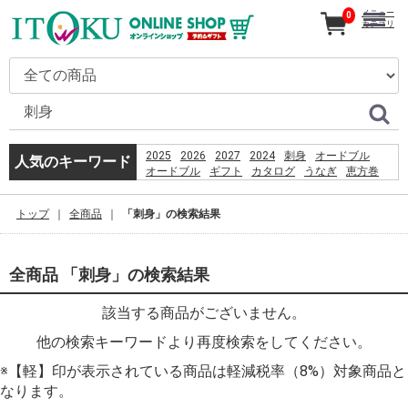
メニュー
0
カテゴリ
2025
2026
2027
2024
刺身
オードブル
人気のキーワード
オードブル
ギフト
カタログ
うなぎ
恵方巻
コーヒー
贈り物
%E9%A3%AF%E6%B2%BC%E8%A6%B3%E9%9F%B3
トップ
全商品
「刺身」の検索結果
2026
お盆
%E3%81%A6%E3%82%8B%E3%81%BC%E3%83%BC
産直
PSO2 %E8%8F%85%E6%B2%BC%E8%A3%95
%D9%82%D8%B4%D9%85
全商品 「刺身」の検索結果
%D8%B3%D8%A7%D8%AD%D9%84
%D8%A8%D8%B1%D8%A7%DB%8C
該当する商品がございません。
%D8%B4%D9%86%D8%A7
%D8%A8%D8%A7%D9%86%D9%88%D8%A7%D9%86
他の検索キーワードより再度検索をしてください。
%D8%AF%D8%A7%D8%B1%D8%AF%D8%9F
※【軽】印が表示されている商品は軽減税率（8%）対象商品と
なります。