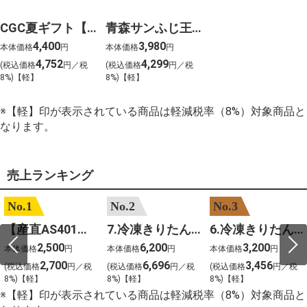
CGC夏ギフト【0202】JAアオレン 青森りんごジュース「希望の雫（6本）」
青森サンふじ王林りんごジュースセット
4,400
3,980
本体価格
円
本体価格
円
4,752
4,299
(税込価格
円／税
(税込価格
円／税
8%)【軽】
8%)【軽】
※【軽】印が表示されている商品は軽減税率（8%）対象商品と
なります。
売上ランキング
No.1
No.2
No.3
【産直AS401】嶽きみ（サニーショコラ）６本
7.冷凍きりたんぽセットM 野菜なし 4人前
6.冷凍きりたんぽセットＳ 野菜なし 2人前
2,500
6,200
3,200
本体価格
円
本体価格
円
本体価格
円
2,700
6,696
3,456
(税込価格
円／税
(税込価格
円／税
(税込価格
円／税
8%)【軽】
8%)【軽】
8%)【軽】
※【軽】印が表示されている商品は軽減税率（8%）対象商品と