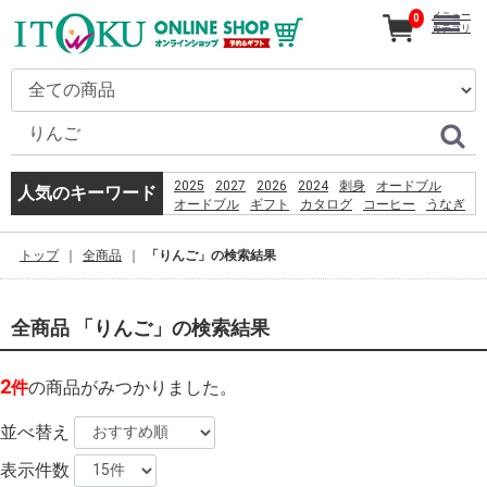
メニュー
0
カテゴリ
2025
2027
2026
2024
刺身
オードブル
人気のキーワード
オードブル
ギフト
カタログ
コーヒー
うなぎ
恵方巻
贈り物
%E9%A3%AF%E6%B2%BC%E8%A6%B3%E9%9F%B3
トップ
全商品
「りんご」の検索結果
2026
%D9%82%D8%B4%D9%85
%D8%B3%D8%A7%D8%AD%D9%84
%D8%A8%D8%B1%D8%A7%DB%8C
全商品 「りんご」の検索結果
%D8%B4%D9%86%D8%A7
%D8%A8%D8%A7%D9%86%D9%88%D8%A7%D9%86
%D8%AF%D8%A7%D8%B1%D8%AF%D8%9F
2
件
の商品がみつかりました。
産直
PSO2 %E8%8F%85%E6%B2%BC%E8%A3%95
お盆
booking
並べ替え
表示件数