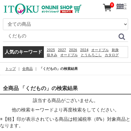
メニュー
0
カテゴリ
2025
2027
2026
2024
オードブル
刺身
人気のキーワード
嶽きみ
オードブル
とうもろこし
カタログ
ギフト
だけきみ
コーヒー
うなぎ
恵方巻
贈り物
きみ
トップ
全商品
「くだもの」の検索結果
PSO2 %E8%8F%85%E6%B2%BC%E8%A3%95
2026
%D9%82%D8%B4%D9%85
%D8%B3%D8%A7%D8%AD%D9%84
全商品 「くだもの」の検索結果
%D8%A8%D8%B1%D8%A7%DB%8C
%D8%B4%D9%86%D8%A7
該当する商品がございません。
%D8%A8%D8%A7%D9%86%D9%88%D8%A7%D9%86
%D8%AF%D8%A7%D8%B1%D8%AF%D8%9F
他の検索キーワードより再度検索をしてください。
※【軽】印が表示されている商品は軽減税率（8%）対象商品と
なります。