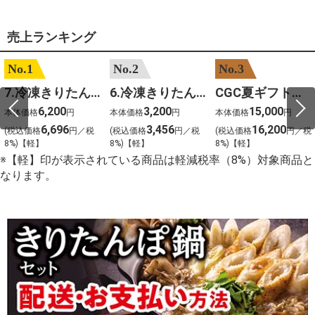
売上ランキング
No.1
No.2
No.3
7.冷凍きりたんぽセットM 野菜なし 4人前
6.冷凍きりたんぽセットＳ 野菜なし 2人前
CGC夏ギフト【1101】和牛苑 神戸牛・三田和牛食べ比べ(680g)
6,200
3,200
15,000
本体価格
円
本体価格
円
本体価格
円
6,696
3,456
16,200
(税込価格
円／税
(税込価格
円／税
(税込価格
円／税
8%)【軽】
8%)【軽】
8%)【軽】
※【軽】印が表示されている商品は軽減税率（8%）対象商品と
なります。