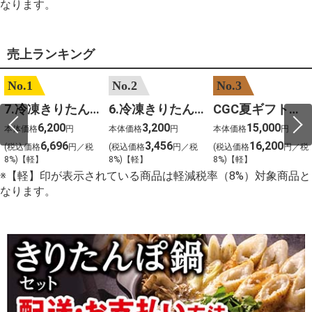
なります。
売上ランキング
No.1
No.2
No.3
7.冷凍きりたんぽセットM 野菜なし 4人前
6.冷凍きりたんぽセットＳ 野菜なし 2人前
CGC夏ギフト【1101】和牛苑 神戸牛・三田和牛食べ比べ(680g)
6,200
3,200
15,000
本体価格
円
本体価格
円
本体価格
円
6,696
3,456
16,200
(税込価格
円／税
(税込価格
円／税
(税込価格
円／税
8%)【軽】
8%)【軽】
8%)【軽】
※【軽】印が表示されている商品は軽減税率（8%）対象商品と
なります。