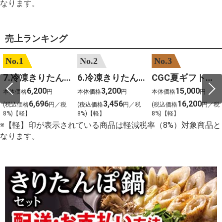
なります。
売上ランキング
No.1
No.2
No.3
7.冷凍きりたんぽセットM 野菜なし 4人前
6.冷凍きりたんぽセットＳ 野菜なし 2人前
CGC夏ギフト【1101】和牛苑 神戸牛・三田和牛食べ比べ(680g)
6,200
3,200
15,000
本体価格
円
本体価格
円
本体価格
円
6,696
3,456
16,200
(税込価格
円／税
(税込価格
円／税
(税込価格
円／税
8%)【軽】
8%)【軽】
8%)【軽】
※【軽】印が表示されている商品は軽減税率（8%）対象商品と
なります。