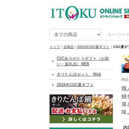
トップ
全商品
2026年CGC夏ギフト
CGC夏ギ
CGCありがとうギフト（お祝
い・返礼品）WEB
きりたんぽセット Web
商品
2026年CGC夏ギフト
職
鰻
落
味
内