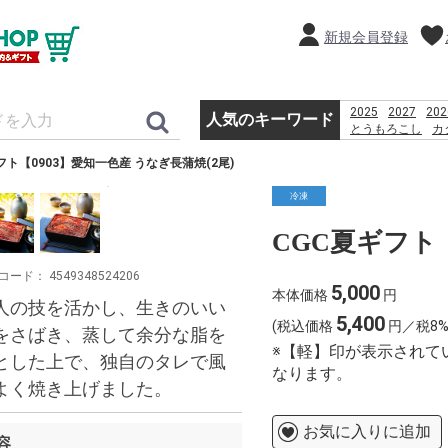
新規会員登録
2025
2027
202
人気のキーワード
とうもろこし
カ
恵方巻
贈り物
フト【0903】愛知一色産 うなぎ長蒲焼(2尾)
2026
%D9%82%D8%B4
%D8%A8%D8%B1
冷凍
%D8%A8%D8%A7
%D8%AF%D8%A7
コード：
4549348524206
5,000
本体価格
円
人の技を活かし、生きのいい
5,400
(税込価格
円／税8%
をさばき、蒸して余分な脂を
※【軽】印が表示されて
とした上で、独自のタレで風
なります。
よく焼き上げました。
お気に入りに追加
容