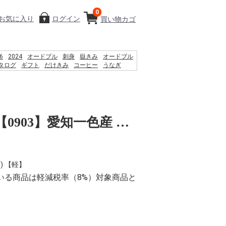
0
お気に入り
ログイン
買い物カゴ
6
2024
オードブル
刺身
嶽きみ
オードブル
タログ
ギフト
だけきみ
コーヒー
うなぎ
きみ
PSO2 %E8%8F%85%E6%B2%BC%E8%A3%95
%D9%85 %D8%B3%D8%A7%D8%AD%D9%84
%D8%A7%DB%8C %D8%B4%D9%86%D8%A7
%D9%86%D9%88%D8%A7%D9%86
%D8%B1%D8%AF%D8%9F
CGC夏ギフト【0903】愛知一色産 うなぎ長蒲焼(2尾)
) 【軽】
いる商品は軽減税率（8%）対象商品と