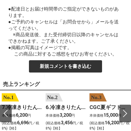
●配達日とお届け時間帯のご指定ができないものがあ
ります。
●ご予約のキャンセルは「お問合せから」メールを送
ってください。
※商品発送後、また受付締切日以降のキャンセルは
できかねます。ご了承ください。
●掲載の写真はイメージです。
この商品に対するご感想をぜひお寄せください。
新規コメントを書き込む
売上ランキング
No.1
No.2
No.3
7.冷凍きりたんぽセットM 野菜なし 4人前
6.冷凍きりたんぽセットＳ 野菜なし 2人前
CGC夏ギフト【1101】和牛苑 神戸牛・三田和牛食べ比べ(680g)
6,200
3,200
15,000
本体価格
円
本体価格
円
本体価格
円
6,696
3,456
16,200
(税込価格
円／税
(税込価格
円／税
(税込価格
円／税
8%)【軽】
8%)【軽】
8%)【軽】