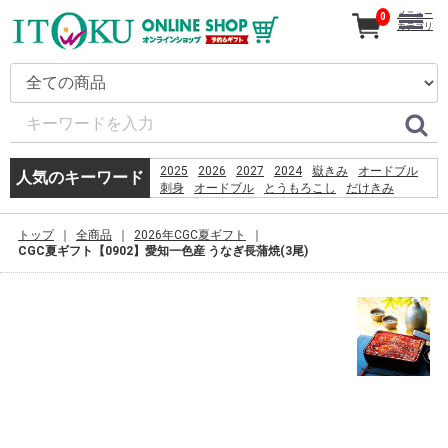
メニュー
0
カテゴリ
2025
2026
2027
2024
嶽きみ
オードブル
人気のキーワード
刺身
オードブル
とうもろこし
だけきみ
カタログ
ギフト
きみ
コーヒー
恵方巻
うなぎ
贈り物
嶽
トップ
全商品
2026年CGC夏ギフト
PSO2 %E8%8F%85%E6%B2%BC%E8%A3%95
CGC夏ギフト【0902】愛知一色産 うなぎ長蒲焼(3尾)
%E5%B7%B4%E8%A5%BF%E5%88%A9%E4%BA%9E