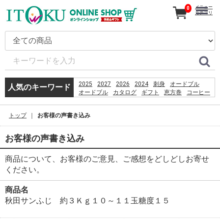
メニュー
0
カテゴリ
2025
2027
2026
2024
刺身
オードブル
人気のキーワード
オードブル
カタログ
ギフト
恵方巻
コーヒー
うなぎ
贈り物
2026
%D9%82%D8%B4%D9%85
トップ
お客様の声書き込み
%D8%B3%D8%A7%D8%AD%D9%84
%D8%A8%D8%B1%D8%A7%DB%8C
%D8%B4%D9%86%D8%A7
お客様の声書き込み
%D8%A8%D8%A7%D9%86%D9%88%D8%A7%D9%86
%D8%AF%D8%A7%D8%B1%D8%AF%D8%9F
商品について、お客様のご意見、ご感想をどしどしお寄せ
%E9%A3%AF%E6%B2%BC%E8%A6%B3%E9%9F%B3
%E0%B8%AB%E0%B8%B2%E0%B8%8B%E0%B8%B7
ください。
PlayStation 3 Wi-Fi Antenna Replacement
booking
産直
商品名
%E5%B7%B4%E8%A5%BF%E5%88%A9%E4%BA%9E
秋田サンふじ 約３Ｋｇ１０～１１玉糖度１５