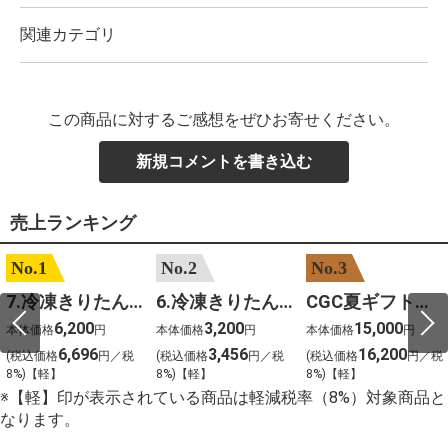
関連カテゴリ
この商品に対するご感想をぜひお寄せください。
新規コメントを書き込む
売上ランキング
No.1
No.2
No.3
7.冷凍きりたんぽセットM 野菜なし 4人前
6.冷凍きりたんぽセットＳ 野菜なし 2人前
CGC夏ギフト【1101】和牛苑 神戸牛・三田和牛食べ比べ(680g)
6,200
3,200
15,000
本体価格
円
本体価格
円
本体価格
円
6,696
3,456
16,200
(税込価格
円／税
(税込価格
円／税
(税込価格
円／税
8%)【軽】
8%)【軽】
8%)【軽】
※【軽】印が表示されている商品は軽減税率（8%）対象商品と
なります。