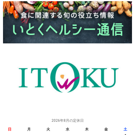
2026年8月の定休日
日
月
火
水
木
金
土