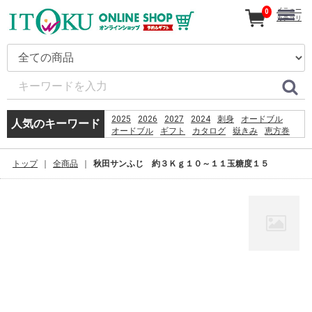
メニュー
0
カテゴリ
2025
2026
2027
2024
刺身
オードブル
人気のキーワード
オードブル
ギフト
カタログ
嶽きみ
恵方巻
うなぎ
とうもろこし
コーヒー
贈り物
だけきみ
2026
トップ
全商品
秋田サンふじ 約３Ｋｇ１０～１１玉糖度１５
%E3%83%8E%E3%83%BC%E3%83%88pc
%E3%82%AD%E3%83%BC%E3%83%9C%E3%83%BC
%E5%B8%83
%ED%91%B8%EC%89%AC%EB%8D%94%EB%B2%84
お盆