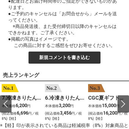
●配達日とお届け時間帯のご指定ができないものがあ
ります。
●ご予約のキャンセルは「お問合せから」メールを送
ってください。
※商品発送後、また受付締切日以降のキャンセルは
できかねます。ご了承ください。
●掲載の写真はイメージです。
この商品に対するご感想をぜひお寄せください。
新規コメントを書き込む
売上ランキング
No.1
No.2
No.3
7.冷凍きりたんぽセットM 野菜なし 4人前
6.冷凍きりたんぽセットＳ 野菜なし 2人前
CGC夏ギフト【1101】和牛苑 神戸牛・三田和牛食べ比べ(680g)
6,200
3,200
15,000
本体価格
円
本体価格
円
本体価格
円
6,696
3,456
16,200
(税込価格
円／税
(税込価格
円／税
(税込価格
円／税
8%)【軽】
8%)【軽】
8%)【軽】
※【軽】印が表示されている商品は軽減税率（8%）対象商品と