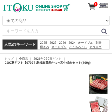
メニュー
0
カテゴリ
2025
2027
2026
2024
オードブル
刺身
人気のキーワード
嶽きみ
オードブル
とうもろこし
カタログ
ギフト
だけきみ
コーヒー
うなぎ
恵方巻
贈り物
きみ
トップ
全商品
2026年CGC夏ギフト
PSO2 %E8%8F%85%E6%B2%BC%E8%A3%95
CGC夏ギフト【0702】島根出雲産かつべ和牛焼肉セット(400g)
2026
%D9%82%D8%B4%D9%85
%D8%B3%D8%A7%D8%AD%D9%84
%D8%A8%D8%B1%D8%A7%DB%8C
%D8%B4%D9%86%D8%A7
%D8%A8%D8%A7%D9%86%D9%88%D8%A7%D9%86
%D8%AF%D8%A7%D8%B1%D8%AF%D8%9F