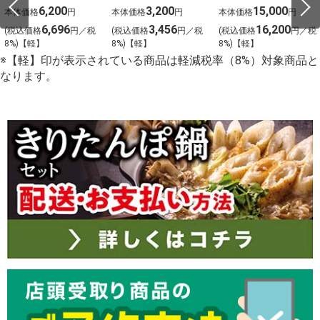
6,200
3,200
15,000
本体価格
円
本体価格
円
本体価格
円
6,696
3,456
16,200
(税込価格
円／税
(税込価格
円／税
(税込価格
円／税
8%)【軽】
8%)【軽】
8%)【軽】
※【軽】印が表示されている商品は軽減税率（8%）対象商品と
なります。