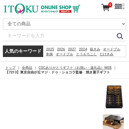
メニュー
0
カテゴリ
2025
2026
2027
2024
嶽きみ
オードブル
人気のキーワード
刺身
オードブル
とうもろこし
だけきみ
カタログ
ギフト
きみ
コーヒー
恵方巻
うなぎ
贈り物
嶽
トップ
全商品
CGCありがとうギフト（お祝い・返礼品）WEB
PSO2 %E8%8F%85%E6%B2%BC%E8%A3%95
【7213】東京自由が丘マジ・ドゥ・ショコラ監修 焼き菓子ギフト
%E5%B7%B4%E8%A5%BF%E5%88%A9%E4%BA%9E