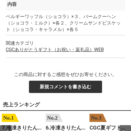
内容
ベルギーワッフル（ショコラ）×３、バームクーヘン
（ショコラ・ミルク）×各２、クリームサンドビスケッ
ト（ショコラ・キャラメル）×各５
関連カテゴリ
CGCありがとうギフト（お祝い・返礼品）WEB
この商品に対するご感想をぜひお寄せください。
新規コメントを書き込む
売上ランキング
No.1
No.2
No.3
7.冷凍きりたんぽセットM 野菜なし 4人前
6.冷凍きりたんぽセットＳ 野菜なし 2人前
CGC夏ギフト【1101】和牛苑 神戸牛・三田和牛食べ比べ(680g)