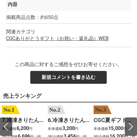
内容
掲載商品点数：約650点
関連カテゴリ
CGCありがとうギフト（お祝い・返礼品）WEB
この商品に対するご感想をぜひお寄せください。
新規コメントを書き込む
売上ランキング
No.1
No.2
No.3
7.冷凍きりたんぽセットM 野菜なし 4人前
6.冷凍きりたんぽセットＳ 野菜なし 2人前
CGC夏ギフト【1101】和牛苑 神戸牛・三田和牛食べ比べ(680g)
6,200
3,200
15,000
本体価格
円
本体価格
円
本体価格
円
6,696
3,456
16,200
(税込価格
円／税
(税込価格
円／税
(税込価格
円／税