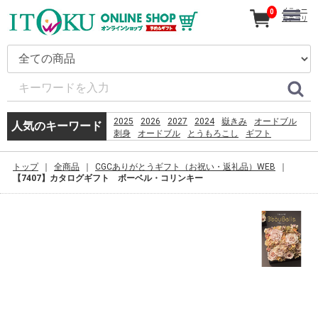
メニュー
0
カテゴリ
2025
2026
2027
2024
嶽きみ
オードブル
人気のキーワード
刺身
オードブル
とうもろこし
ギフト
カタログ
だけきみ
恵方巻
うなぎ
コーヒー
きみ
贈り物
2026
嶽
トップ
全商品
CGCありがとうギフト（お祝い・返礼品）WEB
%D9%82%D8%B4%D9%85
【7407】カタログギフト ボーベル・コリンキー
%D8%B3%D8%A7%D8%AD%D9%84
%D8%A8%D8%B1%D8%A7%DB%8C
%D8%B4%D9%86%D8%A7
%D8%A8%D8%A7%D9%86%D9%88%D8%A7%D9%86
%D8%AF%D8%A7%D8%B1%D8%AF%D8%9F