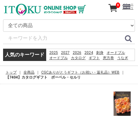
メニュー
0
カテゴリ
2025
2027
2026
2024
刺身
オードブル
人気のキーワード
オードブル
カタログ
ギフト
恵方巻
うなぎ
コーヒー
贈り物
%D9%82%D8%B4%D9%85
トップ
全商品
CGCありがとうギフト（お祝い・返礼品）WEB
%D8%B3%D8%A7%D8%AD%D9%84
【7404】カタログギフト ボーベル・セルリ
%D8%A8%D8%B1%D8%A7%DB%8C
%D8%B4%D9%86%D8%A7
%D8%A8%D8%A7%D9%86%D9%88%D8%A7%D9%86
%D8%AF%D8%A7%D8%B1%D8%AF%D8%9F
2026
%E9%A3%AF%E6%B2%BC%E8%A6%B3%E9%9F%B3
%E0%B8%AB%E0%B8%B2%E0%B8%8B%E0%B8%B7
PlayStation 3 Wi-Fi Antenna Replacement
%E3%82%AF%E3%83%AA%E3%82%B9%E3%82%BF%
産直
PSO2 %E8%8F%85%E6%B2%BC%E8%A3%95