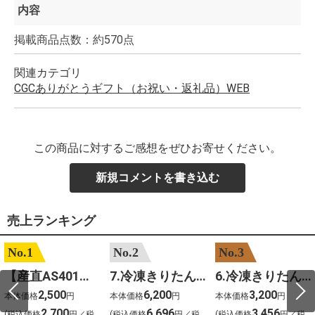
内容
掲載商品点数：約570点
関連カテゴリ
CGCありがとうギフト（お祝い・返礼品）WEB
この商品に対するご感想をぜひお寄せください。
新規コメントを書き込む
売上ランキング
No.1
No.2
No.3
【産直AS401】嶽きみ（サニーショコラ）６本
7.冷凍きりたんぽセットM 野菜なし 4人前
6.冷凍きりたんぽセットＳ 野菜なし 2人前
2,500
6,200
3,200
本体価格
円
本体価格
円
本体価格
円
2,700
6,696
3,456
(税込価格
円／税
(税込価格
円／税
(税込価格
円／税