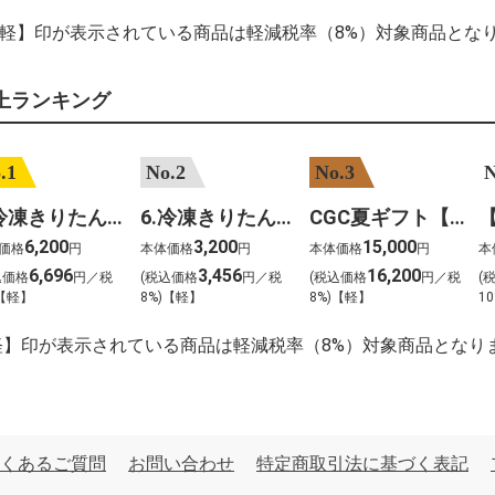
【軽】印が表示されている商品は軽減税率（8%）対象商品とな
上ランキング
.1
No.2
No.3
N
7.冷凍きりたんぽセットM 野菜なし 4人前
6.冷凍きりたんぽセットＳ 野菜なし 2人前
CGC夏ギフト【1101】和牛苑 神戸牛・三田和牛食べ比べ(680g)
6,200
3,200
15,000
価格
円
本体価格
円
本体価格
円
本
6,696
3,456
16,200
込価格
円／税
(税込価格
円／税
(税込価格
円／税
(
)【軽】
8%)【軽】
8%)【軽】
10
軽】印が表示されている商品は軽減税率（8%）対象商品となり
くあるご質問
お問い合わせ
特定商取引法に基づく表記