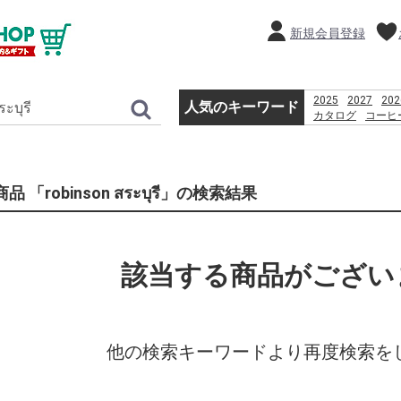
新規会員登録
2025
2027
202
人気のキーワード
カタログ
コーヒ
嶽きみ
%D9%82%D8%B4
%D8%A8%D8%B1
%D8%A8%D8%A7
品 「robinson สระบุรี」の検索結果
%D8%AF%D8%A7
%E9%A3%AF%E6
だけきみ
%E0%B8%AB%E0
PlayStation 3 Wi-
該当する商品がござい
他の検索キーワードより再度検索を