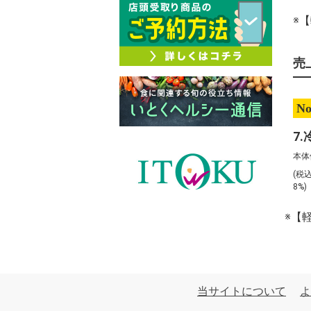
※
売
No
本体
(税
8%
※【
当サイトについて
よ