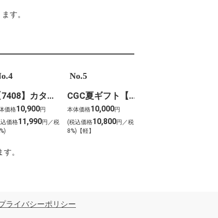
ります。
o.4
No.5
【7408】カタログギフト ボーベル・クレソン
CGC夏ギフト【1202】スギモト 松阪牛焼肉用(420g)
10,900
10,000
体価格
円
本体価格
円
11,990
10,800
税込価格
円／税
(税込価格
円／税
%)
8%)【軽】
ます。
プライバシーポリシー