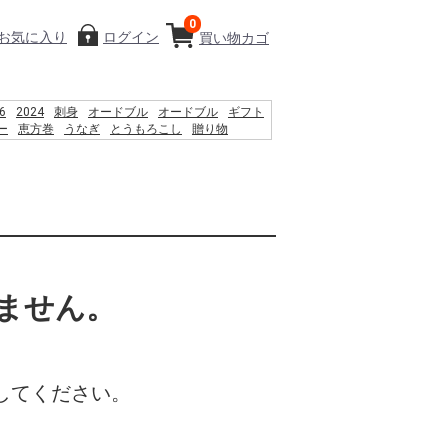
0
お気に入り
ログイン
買い物カゴ
6
2024
刺身
オードブル
オードブル
ギフト
ー
恵方巻
うなぎ
とうもろこし
贈り物
%D9%85 %D8%B3%D8%A7%D8%AD%D9%84
%D8%A7%DB%8C %D8%B4%D9%86%D8%A7
%D9%86%D9%88%D8%A7%D9%86
%D8%B1%D8%AF%D8%9F
%B2%BC%E8%A6%B3%E9%9F%B3
2026
%B8%B2%E0%B8%8B%E0%B8%B7%E0%B9%89%E0%B8%AD
Fi Antenna Replacement
ません。
してください。