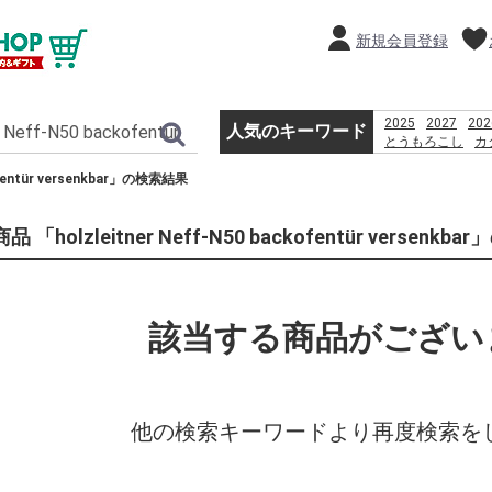
新規会員登録
2025
2027
202
人気のキーワード
とうもろこし
カ
恵方巻
贈り物
kofentür versenkbar」の検索結果
2026
%D9%82%D8%B4
%D8%A8%D8%B1
品 「holzleitner Neff-N50 backofentür versenk
%D8%A8%D8%A7
%D8%AF%D8%A7
きみ
該当する商品がござい
他の検索キーワードより再度検索を