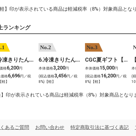
【軽】印が表示されている商品は軽減税率（8%）対象商品とな
上ランキング
.1
No.2
No.3
N
7.冷凍きりたんぽセットM 野菜なし 4人前
6.冷凍きりたんぽセットＳ 野菜なし 2人前
CGC夏ギフト【1101】和牛苑 神戸牛・三田和牛食べ比べ(680g)
6,200
3,200
15,000
価格
円
本体価格
円
本体価格
円
本
6,696
3,456
16,200
込価格
円／税
(税込価格
円／税
(税込価格
円／税
(
)【軽】
8%)【軽】
8%)【軽】
10
軽】印が表示されている商品は軽減税率（8%）対象商品となり
くあるご質問
お問い合わせ
特定商取引法に基づく表記