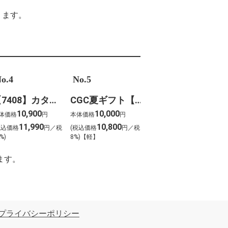
ります。
o.4
No.5
【7408】カタログギフト ボーベル・クレソン
CGC夏ギフト【1202】スギモト 松阪牛焼肉用(420g)
10,900
10,000
体価格
円
本体価格
円
11,990
10,800
税込価格
円／税
(税込価格
円／税
%)
8%)【軽】
ます。
プライバシーポリシー