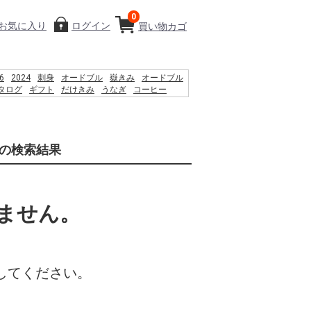
0
お気に入り
ログイン
買い物カゴ
6
2024
刺身
オードブル
嶽きみ
オードブル
タログ
ギフト
だけきみ
うなぎ
コーヒー
PSO2 %E8%8F%85%E6%B2%BC%E8%A3%95
%D9%85 %D8%B3%D8%A7%D8%AD%D9%84
%D8%A7%DB%8C %D8%B4%D9%86%D8%A7
bar」の検索結果
%D9%86%D9%88%D8%A7%D9%86
%D8%B1%D8%AF%D8%9F
ません。
してください。