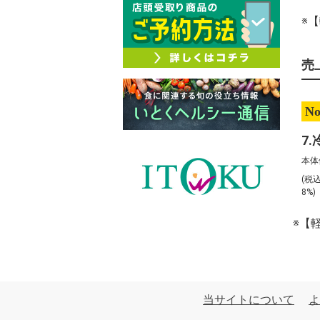
※
売
No
本体
(税
8%
※【
当サイトについて
よ