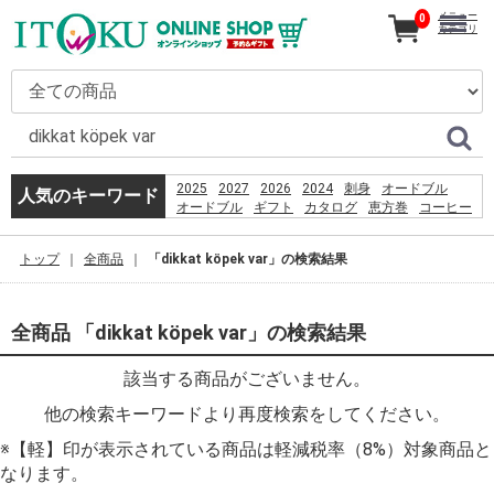
メニュー
0
カテゴリ
2025
2027
2026
2024
刺身
オードブル
人気のキーワード
オードブル
ギフト
カタログ
恵方巻
コーヒー
うなぎ
贈り物
2026
%E9%A3%AF%E6%B2%BC%E8%A6%B3%E9%9F%B3
トップ
全商品
「dikkat köpek var」の検索結果
%D9%82%D8%B4%D9%85
%D8%B3%D8%A7%D8%AD%D9%84
%D8%A8%D8%B1%D8%A7%DB%8C
%D8%B4%D9%86%D8%A7
全商品 「dikkat köpek var」の検索結果
%D8%A8%D8%A7%D9%86%D9%88%D8%A7%D9%86
%D8%AF%D8%A7%D8%B1%D8%AF%D8%9F
該当する商品がございません。
%E0%B8%AB%E0%B8%B2%E0%B8%8B%E0%B8%B7
PlayStation 3 Wi-Fi Antenna Replacement
他の検索キーワードより再度検索をしてください。
booking
とうもろこし
%E3%82%AF%E3%83%AA%E3%82%B9%E3%82%BF%
※【軽】印が表示されている商品は軽減税率（8%）対象商品と
なります。