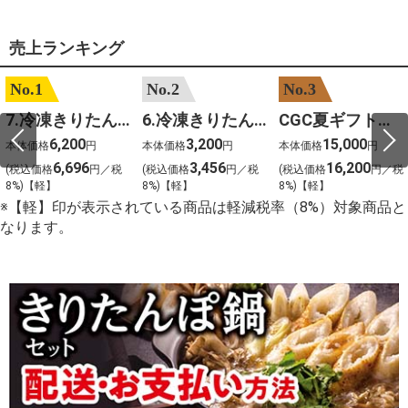
売上ランキング
No.1
No.2
No.3
7.冷凍きりたんぽセットM 野菜なし 4人前
6.冷凍きりたんぽセットＳ 野菜なし 2人前
CGC夏ギフト【1101】和牛苑 神戸牛・三田和牛食べ比べ(680g)
6,200
3,200
15,000
本体価格
円
本体価格
円
本体価格
円
6,696
3,456
16,200
(税込価格
円／税
(税込価格
円／税
(税込価格
円／税
8%)【軽】
8%)【軽】
8%)【軽】
※【軽】印が表示されている商品は軽減税率（8%）対象商品と
なります。