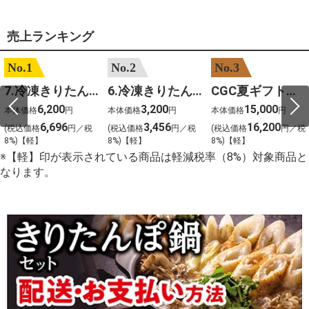
売上ランキング
No.1
No.2
No.3
7.冷凍きりたんぽセットM 野菜なし 4人前
6.冷凍きりたんぽセットＳ 野菜なし 2人前
CGC夏ギフト【1101】和牛苑 神戸牛・三田和牛食べ比べ(680g)
6,200
3,200
15,000
本体価格
円
本体価格
円
本体価格
円
6,696
3,456
16,200
(税込価格
円／税
(税込価格
円／税
(税込価格
円／税
8%)【軽】
8%)【軽】
8%)【軽】
※【軽】印が表示されている商品は軽減税率（8%）対象商品と
なります。