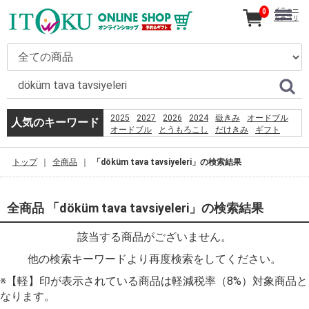
メニュー
0
カテゴリ
2025
2027
2026
2024
嶽きみ
オードブル
人気のキーワード
オードブル
とうもろこし
だけきみ
ギフト
カタログ
きみ
刺身
恵方巻
コーヒー
うなぎ
嶽
贈り物
お盆
トップ
全商品
「döküm tava tavsiyeleri」の検索結果
PSO2 %E8%8F%85%E6%B2%BC%E8%A3%95
全商品 「döküm tava tavsiyeleri」の検索結果
該当する商品がございません。
他の検索キーワードより再度検索をしてください。
※【軽】印が表示されている商品は軽減税率（8%）対象商品と
なります。