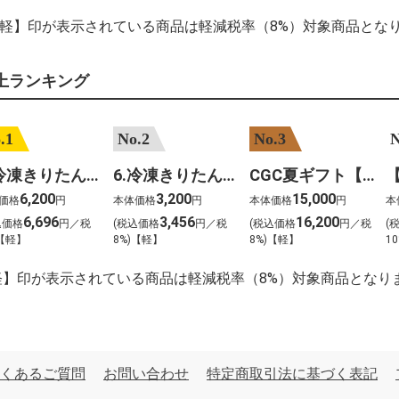
【軽】印が表示されている商品は軽減税率（8%）対象商品とな
上ランキング
.1
No.2
No.3
N
7.冷凍きりたんぽセットM 野菜なし 4人前
6.冷凍きりたんぽセットＳ 野菜なし 2人前
CGC夏ギフト【1101】和牛苑 神戸牛・三田和牛食べ比べ(680g)
6,200
3,200
15,000
価格
円
本体価格
円
本体価格
円
本
6,696
3,456
16,200
込価格
円／税
(税込価格
円／税
(税込価格
円／税
(
)【軽】
8%)【軽】
8%)【軽】
10
軽】印が表示されている商品は軽減税率（8%）対象商品となり
くあるご質問
お問い合わせ
特定商取引法に基づく表記