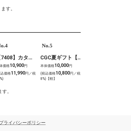
ります。
o.4
No.5
【7408】カタログギフト ボーベル・クレソン
CGC夏ギフト【1202】スギモト 松阪牛焼肉用(420g)
10,900
10,000
体価格
円
本体価格
円
11,990
10,800
税込価格
円／税
(税込価格
円／税
%)
8%)【軽】
ます。
プライバシーポリシー