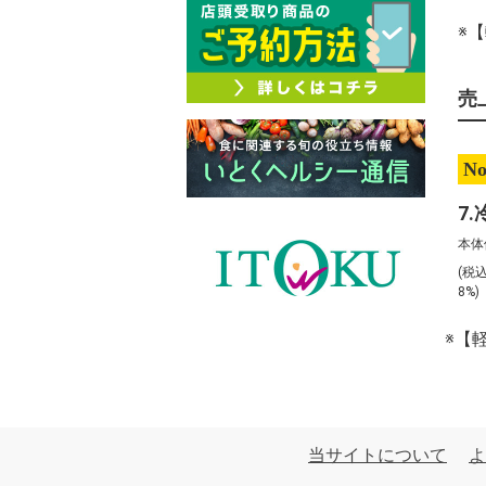
※
売
No
本体
(税
8%
※【
当サイトについて
よ