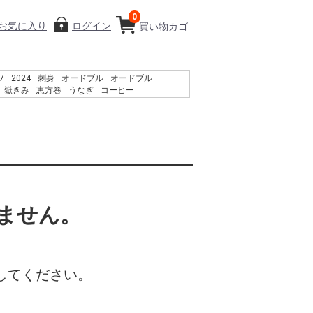
0
お気に入り
ログイン
買い物カゴ
7
2024
刺身
オードブル
オードブル
嶽きみ
恵方巻
うなぎ
コーヒー
り物
2026
だけきみ
%83%BC%E3%83%88pc
%83%BC%E3%83%9C%E3%83%BC%E3%83%89%E3%82%AB%E3%83%90%E3%83
%89%AC%EB%8D%94%EB%B2%84%ED%8A%BC
ません。
してください。