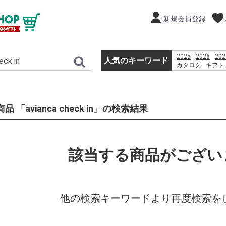
新規会員登録
2025
2026
202
人気のキーワード
カタログ
ギフト
とうもろこし
贈
%E3%83%8E%E3
%E3%82%AD%E3
%E5%B8%83
品 「avianca check in」の検索結果
%ED%91%B8%EC
産直
該当する商品がござい
他の検索キーワードより再度検索を