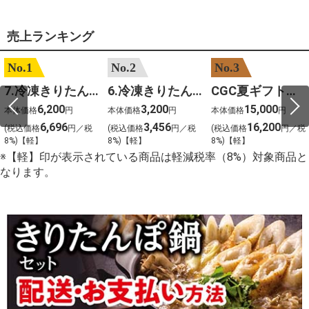
売上ランキング
No.1
No.2
No.3
7.冷凍きりたんぽセットM 野菜なし 4人前
6.冷凍きりたんぽセットＳ 野菜なし 2人前
CGC夏ギフト【1101】和牛苑 神戸牛・三田和牛食べ比べ(680g)
6,200
3,200
15,000
本体価格
円
本体価格
円
本体価格
円
6,696
3,456
16,200
(税込価格
円／税
(税込価格
円／税
(税込価格
円／税
8%)【軽】
8%)【軽】
8%)【軽】
※【軽】印が表示されている商品は軽減税率（8%）対象商品と
なります。