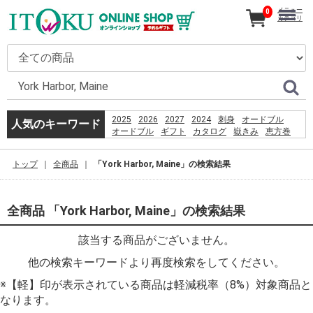
メニュー
0
カテゴリ
2025
2026
2027
2024
刺身
オードブル
人気のキーワード
オードブル
ギフト
カタログ
嶽きみ
恵方巻
うなぎ
コーヒー
とうもろこし
贈り物
だけきみ
2026
トップ
全商品
「York Harbor, Maine」の検索結果
%E3%83%8E%E3%83%BC%E3%83%88pc
%E3%82%AD%E3%83%BC%E3%83%9C%E3%83%BC
%E5%B8%83
%ED%91%B8%EC%89%AC%EB%8D%94%EB%B2%84
全商品 「York Harbor, Maine」の検索結果
産直
該当する商品がございません。
他の検索キーワードより再度検索をしてください。
※【軽】印が表示されている商品は軽減税率（8%）対象商品と
なります。