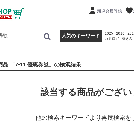
新規会員登録
2025
2026
202
人気のキーワード
カタログ
嶽きみ
贈り物
だけきみ
%E9%A3%AF%E6
%ED%91%B8%EC
商品 「7-11 優惠券號」の検索結果
該当する商品がござい
他の検索キーワードより再度検索を