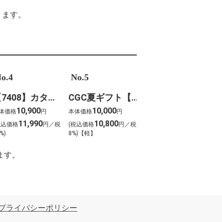
ります。
o.4
No.5
【7408】カタログギフト ボーベル・クレソン
CGC夏ギフト【1202】スギモト 松阪牛焼肉用(420g)
10,900
10,000
体価格
円
本体価格
円
11,990
10,800
税込価格
円／税
(税込価格
円／税
%)
8%)【軽】
ます。
プライバシーポリシー