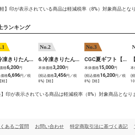
【軽】印が表示されている商品は軽減税率（8%）対象商品とな
上ランキング
.1
No.2
No.3
N
7.冷凍きりたんぽセットM 野菜なし 4人前
6.冷凍きりたんぽセットＳ 野菜なし 2人前
CGC夏ギフト【1101】和牛苑 神戸牛・三田和牛食べ比べ(680g)
6,200
3,200
15,000
価格
円
本体価格
円
本体価格
円
本
6,696
3,456
16,200
込価格
円／税
(税込価格
円／税
(税込価格
円／税
(
)【軽】
8%)【軽】
8%)【軽】
10
軽】印が表示されている商品は軽減税率（8%）対象商品となり
くあるご質問
お問い合わせ
特定商取引法に基づく表記