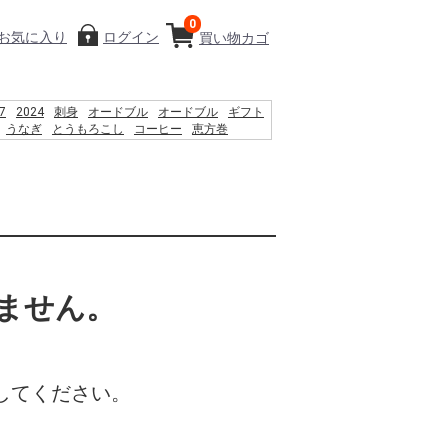
0
お気に入り
ログイン
買い物カゴ
7
2024
刺身
オードブル
オードブル
ギフト
うなぎ
とうもろこし
コーヒー
恵方巻
2026
%B2%BC%E8%A6%B3%E9%9F%B3
お盆
%89%AC%EB%8D%94%EB%B2%84%ED%8A%BC
ません。
してください。