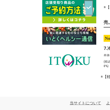
※
売
No
本体
(税
8%
※【
当サイトについて
よ