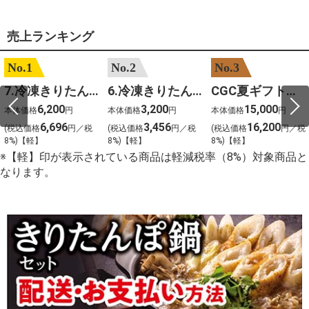
売上ランキング
No.1
No.2
No.3
7.冷凍きりたんぽセットM 野菜なし 4人前
6.冷凍きりたんぽセットＳ 野菜なし 2人前
CGC夏ギフト【1101】和牛苑 神戸牛・三田和牛食べ比べ(680g)
6,200
3,200
15,000
本体価格
円
本体価格
円
本体価格
円
6,696
3,456
16,200
(税込価格
円／税
(税込価格
円／税
(税込価格
円／税
8%)【軽】
8%)【軽】
8%)【軽】
※【軽】印が表示されている商品は軽減税率（8%）対象商品と
なります。