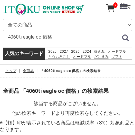
メニュー
0
カテゴリ
2025
2027
2026
2024
嶽きみ
オードブル
人気のキーワード
とうもろこし
オードブル
だけきみ
ギフト
カタログ
きみ
刺身
コーヒー
恵方巻
うなぎ
嶽
贈り物
お盆
トップ
全商品
「4060ti eagle oc 價格」の検索結果
PSO2 %E8%8F%85%E6%B2%BC%E8%A3%95
全商品 「4060ti eagle oc 價格」の検索結果
該当する商品がございません。
他の検索キーワードより再度検索をしてください。
※【軽】印が表示されている商品は軽減税率（8%）対象商品と
なります。