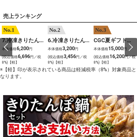
売上ランキング
No.1
No.2
No.3
7.冷凍きりたんぽセットM 野菜なし 4人前
6.冷凍きりたんぽセットＳ 野菜なし 2人前
CGC夏ギフト【1101】和牛苑 神戸牛・三田和牛食べ比べ(680g)
6,200
3,200
15,000
本体価格
円
本体価格
円
本体価格
円
6,696
3,456
16,200
(税込価格
円／税
(税込価格
円／税
(税込価格
円／税
8%)【軽】
8%)【軽】
8%)【軽】
※【軽】印が表示されている商品は軽減税率（8%）対象商品と
なります。