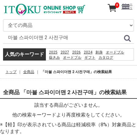
メニュー
0
カテゴリ
2025
2027
2026
2024
刺身
オードブル
人気のキーワード
嶽きみ
オードブル
ギフト
カタログ
とうもろこし
だけきみ
コーヒー
うなぎ
恵方巻
贈り物
2026
トップ
全商品
「마블 스파이더맨 2 사전구매」の検索結果
PSO2 %E8%8F%85%E6%B2%BC%E8%A3%95
きみ
%D9%82%D8%B4%D9%85
%D8%B3%D8%A7%D8%AD%D9%84
%D8%A8%D8%B1%D8%A7%DB%8C
全商品 「마블 스파이더맨 2 사전구매」の検索結果
%D8%B4%D9%86%D8%A7
%D8%A8%D8%A7%D9%86%D9%88%D8%A7%D9%86
該当する商品がございません。
%D8%AF%D8%A7%D8%B1%D8%AF%D8%9F
他の検索キーワードより再度検索をしてください。
※【軽】印が表示されている商品は軽減税率（8%）対象商品と
なります。