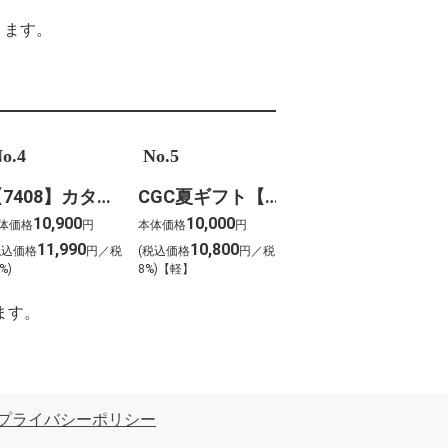
ります。
o.4
No.5
【7408】カタログギフト ボーベル・クレソン
CGC夏ギフト【1202】スギモト 松阪牛焼肉用(420g)
10,900
10,000
体価格
円
本体価格
円
11,990
10,800
税込価格
円／税
(税込価格
円／税
%)
8%)【軽】
ます。
プライバシーポリシー