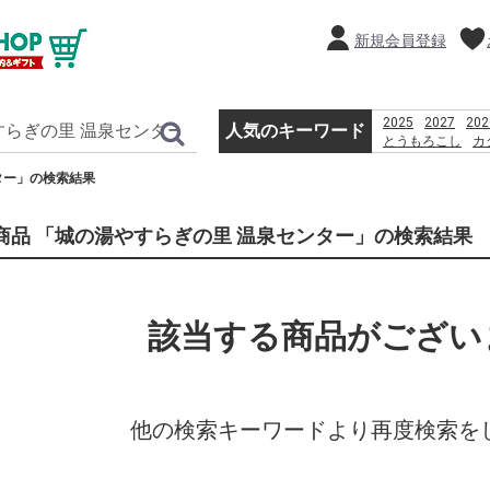
新規会員登録
2025
2027
202
人気のキーワード
とうもろこし
カ
恵方巻
きみ
贈
ター」の検索結果
%D9%82%D8%B4
%D8%A8%D8%B1
%D8%A8%D8%A7
商品 「城の湯やすらぎの里 温泉センター」の検索結果
%D8%AF%D8%A7
2026
PSO2 %E
該当する商品がござい
他の検索キーワードより再度検索を