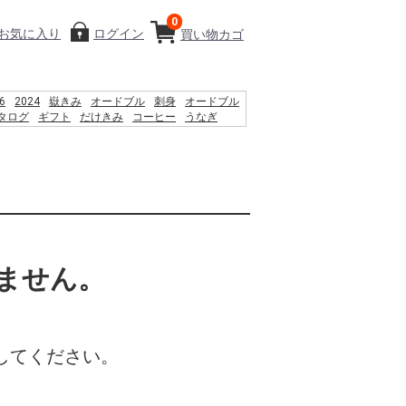
0
お気に入り
ログイン
買い物カゴ
6
2024
嶽きみ
オードブル
刺身
オードブル
タログ
ギフト
だけきみ
コーヒー
うなぎ
り物
%D9%85 %D8%B3%D8%A7%D8%AD%D9%84
%D8%A7%DB%8C %D8%B4%D9%86%D8%A7
%D9%86%D9%88%D8%A7%D9%86
%D8%B1%D8%AF%D8%9F
8%8F%85%E6%B2%BC%E8%A3%95
ません。
してください。