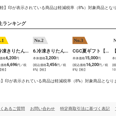
【軽】印が表示されている商品は軽減税率（8%）対象商品とな
上ランキング
.1
No.2
No.3
N
7.冷凍きりたんぽセットM 野菜なし 4人前
6.冷凍きりたんぽセットＳ 野菜なし 2人前
CGC夏ギフト【1101】和牛苑 神戸牛・三田和牛食べ比べ(680g)
6,200
3,200
15,000
価格
円
本体価格
円
本体価格
円
本
6,696
3,456
16,200
込価格
円／税
(税込価格
円／税
(税込価格
円／税
(
)【軽】
8%)【軽】
8%)【軽】
10
軽】印が表示されている商品は軽減税率（8%）対象商品となり
くあるご質問
お問い合わせ
特定商取引法に基づく表記