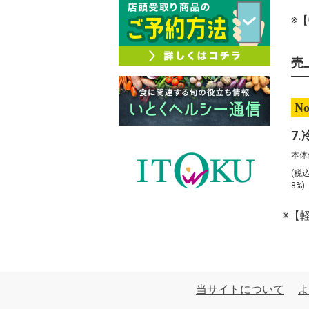
※
売
No
本体
(税
8%
※【
当サイトについて
よ