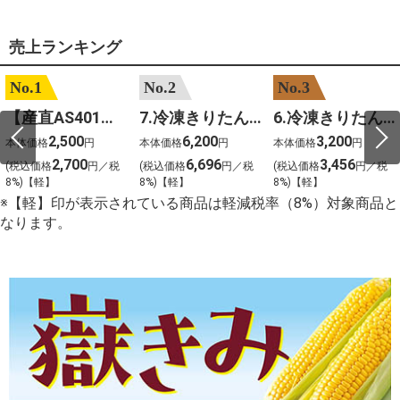
売上ランキング
No.1
No.2
No.3
【産直AS401】嶽きみ（サニーショコラ）６本
7.冷凍きりたんぽセットM 野菜なし 4人前
6.冷凍きりたんぽセットＳ 野菜なし 2人前
2,500
6,200
3,200
本体価格
円
本体価格
円
本体価格
円
2,700
6,696
3,456
(税込価格
円／税
(税込価格
円／税
(税込価格
円／税
8%)【軽】
8%)【軽】
8%)【軽】
※【軽】印が表示されている商品は軽減税率（8%）対象商品と
なります。