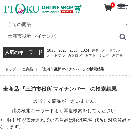
メニュー
0
カテゴリ
2025
2026
2027
2024
刺身
オードブル
人気のキーワード
オードブル
カタログ
ギフト
うなぎ
恵方巻
コーヒー
贈り物
2026
お盆
%E9%A3%AF%E6%B2%BC%E8%A6%B3%E9%9F%B3
トップ
全商品
「土浦市役所 マイナンバー」の検索結果
%E3%81%A6%E3%82%8B%E3%81%BC%E3%83%BC
産直
PSO2 %E8%8F%85%E6%B2%BC%E8%A3%95
%D9%82%D8%B4%D9%85
%D8%B3%D8%A7%D8%AD%D9%84
全商品 「土浦市役所 マイナンバー」の検索結果
%D8%A8%D8%B1%D8%A7%DB%8C
%D8%B4%D9%86%D8%A7
該当する商品がございません。
%D8%A8%D8%A7%D9%86%D9%88%D8%A7%D9%86
%D8%AF%D8%A7%D8%B1%D8%AF%D8%9F
他の検索キーワードより再度検索をしてください。
※【軽】印が表示されている商品は軽減税率（8%）対象商品と
なります。