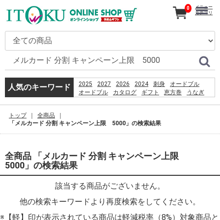
メニュー
0
カテゴリ
2025
2027
2026
2024
刺身
オードブル
人気のキーワード
オードブル
カタログ
ギフト
恵方巻
うなぎ
コーヒー
贈り物
%D9%82%D8%B4%D9%85
トップ
全商品
%D8%B3%D8%A7%D8%AD%D9%84
「メルカード 分割 キャンペーン上限 5000」の検索結果
%D8%A8%D8%B1%D8%A7%DB%8C
%D8%B4%D9%86%D8%A7
%D8%A8%D8%A7%D9%86%D9%88%D8%A7%D9%86
%D8%AF%D8%A7%D8%B1%D8%AF%D8%9F
全商品 「メルカード 分割 キャンペーン上限
2026
5000」の検索結果
%E9%A3%AF%E6%B2%BC%E8%A6%B3%E9%9F%B3
%E0%B8%AB%E0%B8%B2%E0%B8%8B%E0%B8%B7
PlayStation 3 Wi-Fi Antenna Replacement
該当する商品がございません。
%E3%82%AF%E3%83%AA%E3%82%B9%E3%82%BF%
他の検索キーワードより再度検索をしてください。
産直
PSO2 %E8%8F%85%E6%B2%BC%E8%A3%95
※【軽】印が表示されている商品は軽減税率（8%）対象商品と