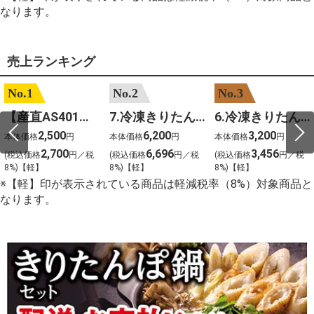
なります。
売上ランキング
No.1
No.2
No.3
【産直AS401】嶽きみ（サニーショコラ）６本
7.冷凍きりたんぽセットM 野菜なし 4人前
6.冷凍きりたんぽセットＳ 野菜なし 2人前
2,500
6,200
3,200
本体価格
円
本体価格
円
本体価格
円
2,700
6,696
3,456
(税込価格
円／税
(税込価格
円／税
(税込価格
円／税
8%)【軽】
8%)【軽】
8%)【軽】
※【軽】印が表示されている商品は軽減税率（8%）対象商品と
なります。