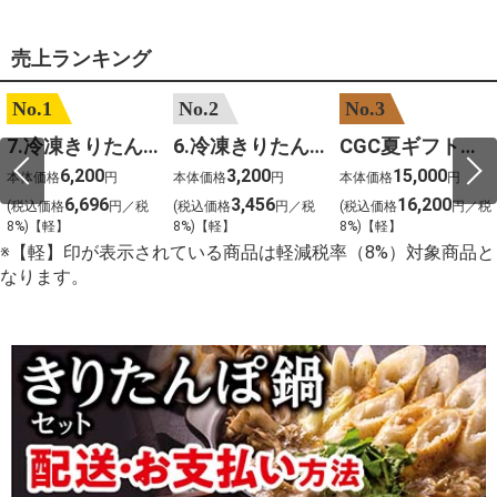
売上ランキング
No.1
No.2
No.3
7.冷凍きりたんぽセットM 野菜なし 4人前
6.冷凍きりたんぽセットＳ 野菜なし 2人前
CGC夏ギフト【1101】和牛苑 神戸牛・三田和牛食べ比べ(680g)
6,200
3,200
15,000
本体価格
円
本体価格
円
本体価格
円
6,696
3,456
16,200
(税込価格
円／税
(税込価格
円／税
(税込価格
円／税
8%)【軽】
8%)【軽】
8%)【軽】
※【軽】印が表示されている商品は軽減税率（8%）対象商品と
なります。