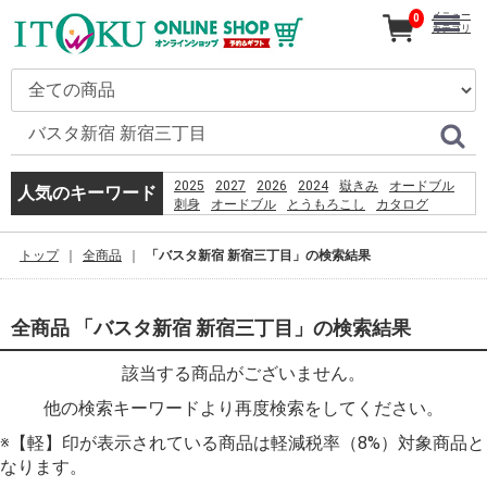
メニュー
0
カテゴリ
2025
2027
2026
2024
嶽きみ
オードブル
人気のキーワード
刺身
オードブル
とうもろこし
カタログ
ギフト
だけきみ
コーヒー
うなぎ
恵方巻
きみ
贈り物
トップ
全商品
「バスタ新宿 新宿三丁目」の検索結果
%E3%81%8A%E5%A5%BD%E3%81%BF%E7%84%BC%
嶽
%D9%82%D8%B4%D9%85
%D8%B3%D8%A7%D8%AD%D9%84
全商品 「バスタ新宿 新宿三丁目」の検索結果
%D8%A8%D8%B1%D8%A7%DB%8C
%D8%B4%D9%86%D8%A7
該当する商品がございません。
%D8%A8%D8%A7%D9%86%D9%88%D8%A7%D9%86
%D8%AF%D8%A7%D8%B1%D8%AF%D8%9F
他の検索キーワードより再度検索をしてください。
※【軽】印が表示されている商品は軽減税率（8%）対象商品と
なります。