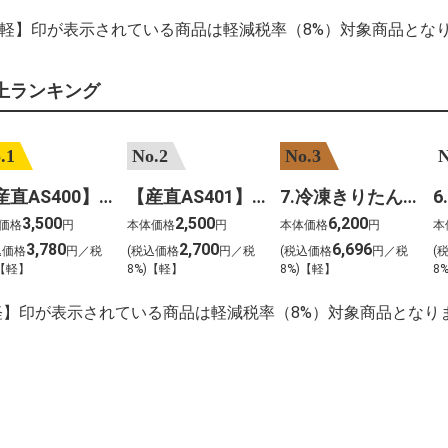
【軽】印が表示されている商品は軽減税率（8%）対象商品とな
上ランキング
.1
No.2
No.3
N
【産直AS400】嶽きみ（サニーショコラ）１０本
【産直AS401】嶽きみ（サニーショコラ）６本
7.冷凍きりたんぽセットM 野菜なし 4人前
3,500
2,500
6,200
価格
円
本体価格
円
本体価格
円
本
3,780
2,700
6,696
込価格
円／税
(税込価格
円／税
(税込価格
円／税
(
)【軽】
8%)【軽】
8%)【軽】
8
軽】印が表示されている商品は軽減税率（8%）対象商品となり