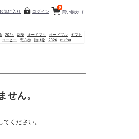
0
お気に入り
ログイン
買い物カゴ
6
2024
刺身
オードブル
オードブル
ギフト
コーヒー
恵方巻
贈り物
2026
mkfhu
%80%9F%E3%83%90%E3%82%B9%E3%80%80%E9%AC%BC%E6%80%92%E5%B7%
warrenton
産直
%D9%85 %D8%B3%D8%A7%D8%AD%D9%84
%D8%A7%DB%8C %D8%B4%D9%86%D8%A7
%D9%86%D9%88%D8%A7%D9%86
%D8%B1%D8%AF%D8%9F
%82%B0%E3%83%8A%E3%82%AC%E3%83%BC%E3%83%87%E3%83%B3%E3%83%
%83%B3%E3%83%93%E3%83%8B
ません。
してください。