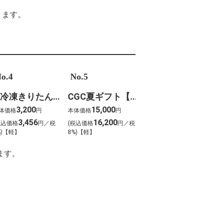
ります。
o.4
No.5
6.冷凍きりたんぽセットＳ 野菜なし 2人前
CGC夏ギフト【1101】和牛苑 神戸牛・三田和牛食べ比べ(680g)
3,200
15,000
体価格
円
本体価格
円
3,456
16,200
税込価格
円／税
(税込価格
円／税
%)【軽】
8%)【軽】
ます。