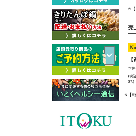
※
売
No
本体
(税
8%
※【