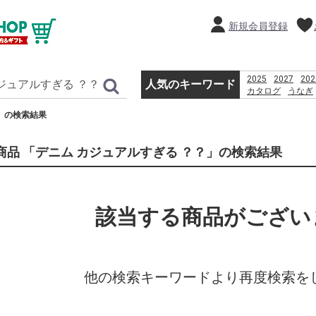
新規会員登録
2025
2027
202
人気のキーワード
カタログ
うなぎ
%E9%AB%98%E9
」の検索結果
pizza placews in 
%D9%82%D8%B4
%D8%A8%D8%B1
商品 「デニム カジュアルすぎる ？？」の検索結果
%D8%A8%D8%A7
%D8%AF%D8%A7
%E3%83%A9%E3
%E3%82%B3%E3
該当する商品がござい
他の検索キーワードより再度検索を