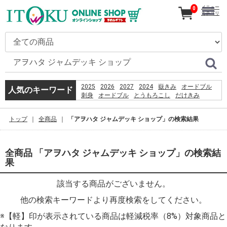
メニュー
0
カテゴリ
2025
2026
2027
2024
嶽きみ
オードブル
人気のキーワード
刺身
オードブル
とうもろこし
だけきみ
カタログ
ギフト
きみ
コーヒー
恵方巻
うなぎ
贈り物
嶽
トップ
全商品
「アヲハタ ジャムデッキ ショップ」の検索結果
PSO2 %E8%8F%85%E6%B2%BC%E8%A3%95
%E5%B7%B4%E8%A5%BF%E5%88%A9%E4%BA%9E
全商品 「アヲハタ ジャムデッキ ショップ」の検索結
果
該当する商品がございません。
他の検索キーワードより再度検索をしてください。
※【軽】印が表示されている商品は軽減税率（8%）対象商品と