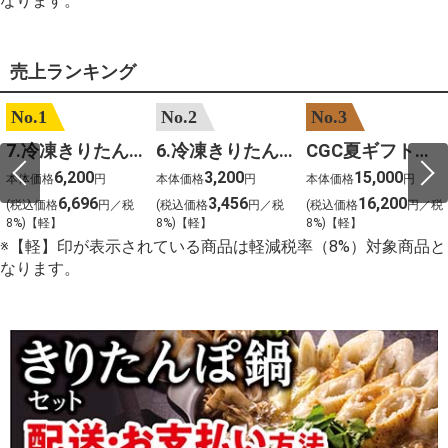
なります。
売上ランキング
No.1
No.2
No.3
7.冷凍きりたんぽセットM 野菜なし 4人前
6.冷凍きりたんぽセットＳ 野菜なし 2人前
CGC夏ギフト【1101】和牛苑 神戸牛・三田和牛食べ比べ(680g)
6,200
3,200
15,000
本体価格
円
本体価格
円
本体価格
円
6,696
3,456
16,200
(税込価格
円／税
(税込価格
円／税
(税込価格
円／税
8%)【軽】
8%)【軽】
8%)【軽】
※【軽】印が表示されている商品は軽減税率（8%）対象商品と
なります。