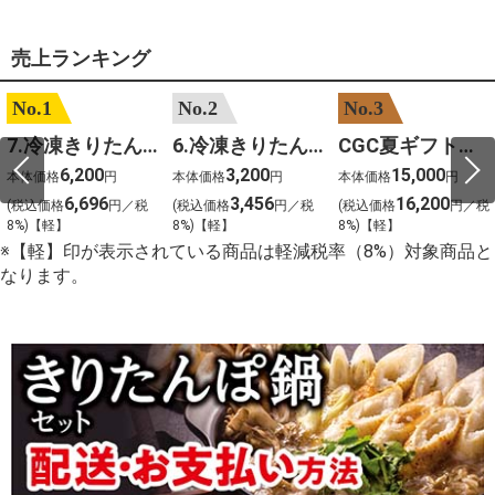
売上ランキング
No.1
No.2
No.3
7.冷凍きりたんぽセットM 野菜なし 4人前
6.冷凍きりたんぽセットＳ 野菜なし 2人前
CGC夏ギフト【1101】和牛苑 神戸牛・三田和牛食べ比べ(680g)
6,200
3,200
15,000
本体価格
円
本体価格
円
本体価格
円
6,696
3,456
16,200
(税込価格
円／税
(税込価格
円／税
(税込価格
円／税
8%)【軽】
8%)【軽】
8%)【軽】
※【軽】印が表示されている商品は軽減税率（8%）対象商品と
なります。