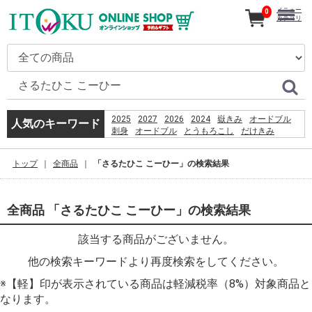
メニュー
0
カテゴリ
2025
2027
2026
2024
嶽きみ
オードブル
人気のキーワード
刺身
オードブル
とうもろこし
だけきみ
カタログ
ギフト
きみ
恵方巻
うなぎ
コーヒー
贈り物
トップ
全商品
「さるたひこ こーひー」の検索結果
PSO2 %E8%8F%85%E6%B2%BC%E8%A3%95
嶽
%E0%B8%AB%E0%B8%B2%E0%B8%8B%E0%B8%B7
PlayStation 3 Wi-Fi Antenna Replacement
全商品 「さるたひこ こーひー」の検索結果
該当する商品がございません。
他の検索キーワードより再度検索をしてください。
※【軽】印が表示されている商品は軽減税率（8%）対象商品と
なります。